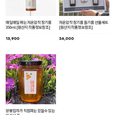
매일매일 짜는 저온압착 참기름
저온압착 참기름 들기름 선물세트
350ml [원산지:작품정보참조]
[원산지:작품정보참조]
15,900
36,000
양봉업자가 직접파는 믿을수 있는