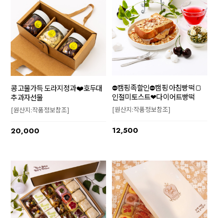
⛔캠핑족할인⛔캠핑 아침빵떡🍞
콩고물가득 도라지정과❤️호두대
인절미토스트❤다이어트빵떡
추과자선물
[원산지:작품정보참조]
[원산지:작품정보참조]
12,500
20,000