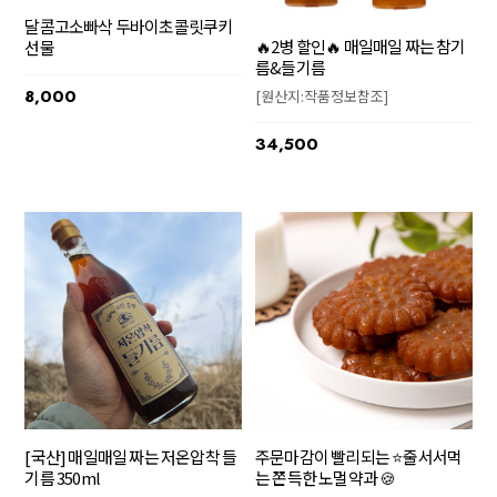
달콤고소빠삭 두바이초콜릿쿠키
🔥2병 할인🔥 매일매일 짜는 참기
선물
름&들기름
8,000
[원산지:작품정보참조]
34,500
주문마감이 빨리되는 ⭐줄서서먹
[국산] 매일매일 짜는 저온압착 들
는 쫀득한 노멀약과 🍪
기름 350ml