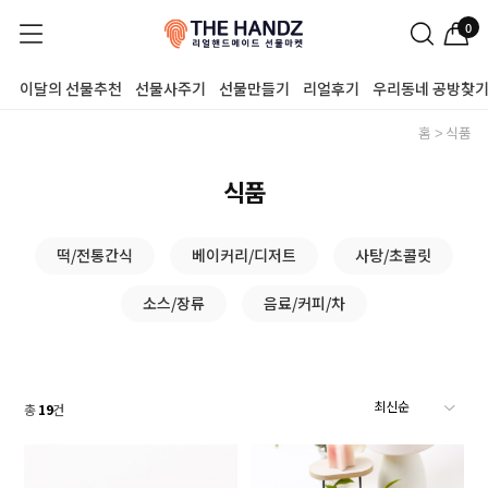
0
이달의 선물추천
선물사주기
선물만들기
리얼후기
우리동네 공방찾
홈
식품
식품
떡/전통간식
베이커리/디저트
사탕/초콜릿
소스/장류
음료/커피/차
총
19
건