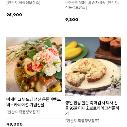
⭐주문후 3일이내 순차배송 [원산지:
[원산지:작품정보참조]
작품정보참조]
25,900
9,300
떡케이크 부모님 생신 용돈이벤트
생일 환갑 칠순 축하 감사 퇴사 선
비누카네이션 기념선물
물 95찰 미니소보로케이크선물하
[원산지:작품정보참조]
기
[원산지:작품정보참조]
48,000