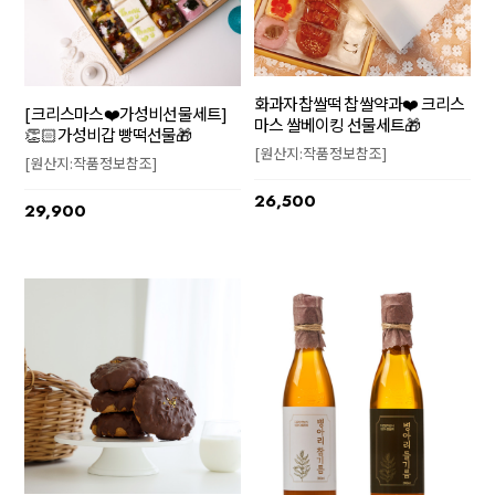
화과자찹쌀떡 찹쌀약과❤️ 크리스
[크리스마스❤️가성비선물세트]
마스 쌀베이킹 선물세트🎁
👏🏻가성비갑 빵떡선물🎁
[원산지:작품정보참조]
[원산지:작품정보참조]
26,500
29,900