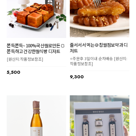
줄서서서 먹는🍪찹쌀점보약과 디
쫀득쫀득~ 100%국산쌀로만든🍞
저트
쫀득하고 건강한쌀식빵 디저트
⭐주문후 3일이내 순차배송 [원산지:
[원산지:작품정보참조]
작품정보참조]
5,500
9,300