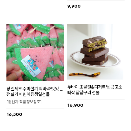
9,900
두바이 초콜릿&디저트 달콤 고소
당일제조 수박설기 떡바🍉 맛있는
빠삭 달달구리 선물
쨈설기 어린이집생일선물
[원산지:작품정보참조]
16,900
16,500