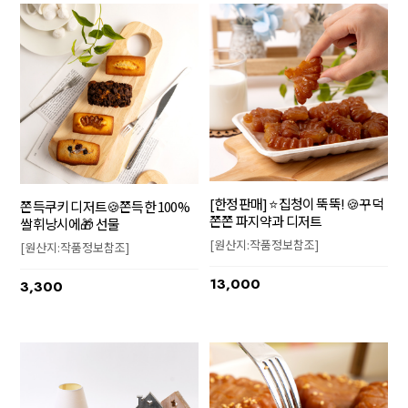
[한정판매] ⭐집청이 뚝뚝! 🍪꾸덕
쫀득쿠키 디저트🍪쫀득한 100%
쫀쫀 파지약과 디저트
쌀휘낭시에🎁 선물
[원산지:작품정보참조]
[원산지:작품정보참조]
13,000
3,300