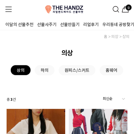
0
이달의 선물추천
선물사주기
선물만들기
리얼후기
우리동네 공방찾
홈
의상
상의
의상
상의
하의
원피스/스커트
홈웨어
총
3
건