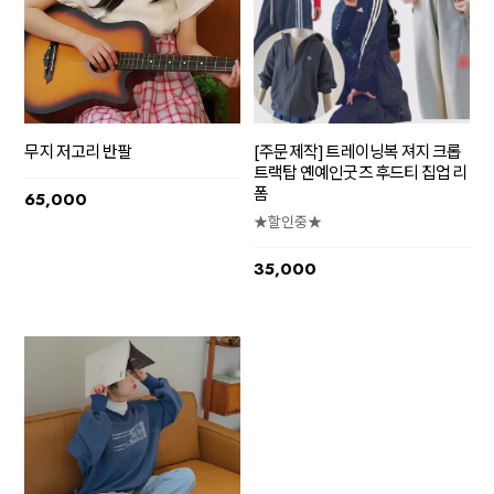
무지 저고리 반팔
[주문제작] 트레이닝복 져지 크롭
트랙탑 옌예인굿즈 후드티 집업 리
폼
65,000
★할인중★
35,000