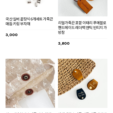
국산 실버 끝장식 6개세트 가죽끈
리얼가죽끈 포함 이태리 푸에블로
매듭 키링 부자재
핸드메이드 레더택 앤틱 빈티지 가
방참
3,000
3,800