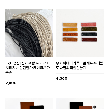
[국내생산] 심지 포함 7mm 스티
무지 이태리 가죽라벨 세트 푸에블
치 레쟈끈 탄탄한 가방 허리끈 가
로 나만의 라벨만들기
죽줄
4,500
2,800