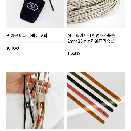
귀여운 미니 블랙 에코백
진주 화이트펄 천연소가죽줄
2mm 2.5mm 라운드가죽끈
9,100
1,650