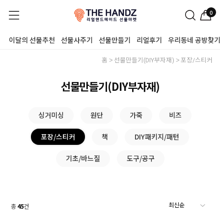
0
이달의 선물추천
선물사주기
선물만들기
리얼후기
우리동네 공방찾
홈
선물만들기(DIY부자재)
포장/스티커
선물만들기(DIY부자재)
싱거미싱
원단
가죽
비즈
포장/스티커
책
DIY패키지/패턴
기초/바느질
도구/공구
총
45
건