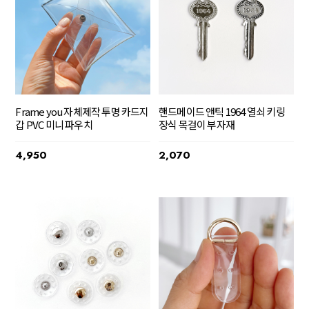
Frame you 자체제작 투명 카드지
핸드메이드 앤틱 1964 열쇠 키링
갑 PVC 미니 파우치
장식 목걸이 부자재
4,950
2,070