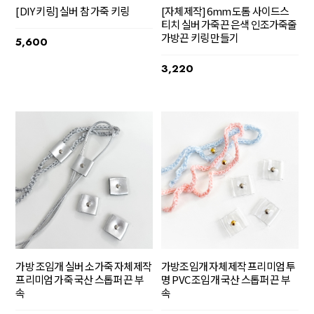
[DIY 키링] 실버 참 가죽 키링
[자체제작] 6mm 도톰 사이드스
티치 실버 가죽끈 은색 인조가죽줄
가방끈 키링 만들기
5,600
3,220
가방 조임개 실버 소가죽 자체제작
가방조임개 자체제작 프리미엄 투
프리미엄 가죽 국산 스톱퍼 끈 부
명 PVC 조임개 국산 스톱퍼 끈 부
속
속