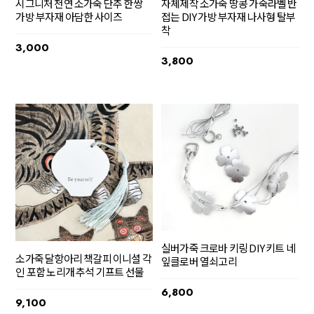
시그니처 천연 소가죽 단추 한쌍
자체제작 소가죽 땅콩 가죽라벨 반
가방 부자재 아담한 사이즈
접는 DIY 가방 부자재 나사형 탈부
착
3,000
3,800
실버가죽 크로바 키링 DIY 키트 네
소가죽 달항아리 책갈피 이니셜 각
잎클로버 열쇠고리
인 포함 노리개 추석 기프트 선물
6,800
9,100