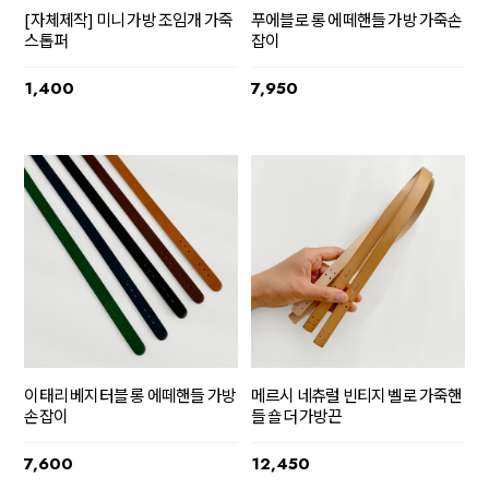
[자체제작] 미니 가방 조임개 가죽
푸에블로 롱 에떼핸들 가방 가죽손
스톱퍼
잡이
1,400
7,950
이태리 베지터블 롱 에떼핸들 가방
메르시 네츄럴 빈티지 벨로 가죽핸
손잡이
들 숄더 가방끈
7,600
12,450