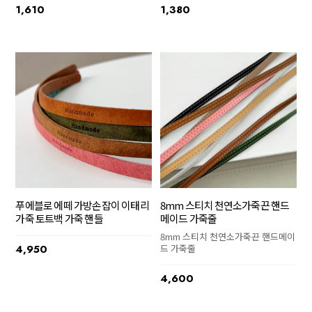
1,610
1,380
푸에블로 에떼 가방손잡이 이태리
8mm 스티치 천연소가죽끈 핸드
가죽 토트백 가죽 핸들
메이드 가죽줄
8mm 스티치 천연소가죽끈 핸드메이
4,950
드 가죽줄
4,600