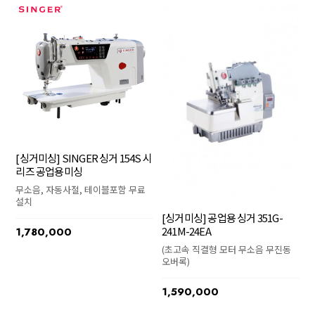
[싱거미싱] SINGER 싱거 154S 시
리즈 공업용미싱
무소음, 자동사절, 테이블포함 무료
설치
[싱거미싱] 공업용 싱거 351G-
241M-24EA
1,780,000
(초고속 직결형 모터 무소음 무진동
오버록)
1,590,000