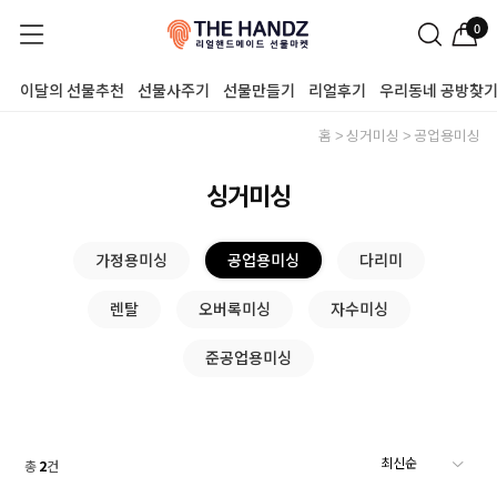
0
이달의 선물추천
선물사주기
선물만들기
리얼후기
우리동네 공방찾
홈
싱거미싱
공업용미싱
싱거미싱
가정용미싱
공업용미싱
다리미
렌탈
오버록미싱
자수미싱
준공업용미싱
총
2
건