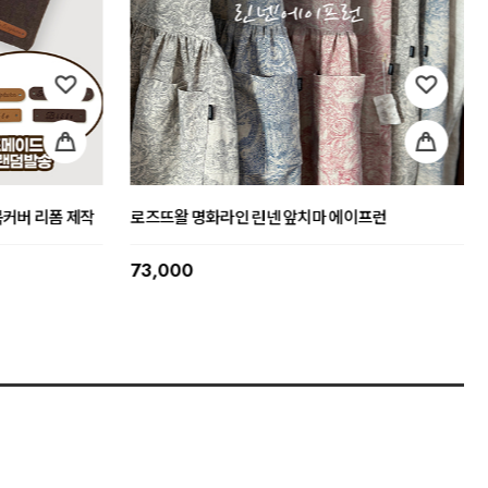
위드 밀키화
뜨왈 명화 클래식 앞치마 에이프런 신혼 집들이 선물
[커
59,000
25