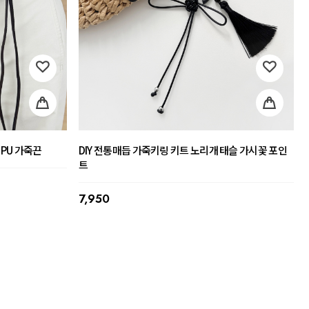
 PU 가죽끈
DIY 전통매듭 가죽키링 키트 노리개 태슬 가시꽃 포인
트
7,950