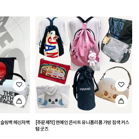
 슬링백 메신저백
[주문제작] 연예인 콘서트 유니폼리폼 가방 짐색 커스
텀 굿즈