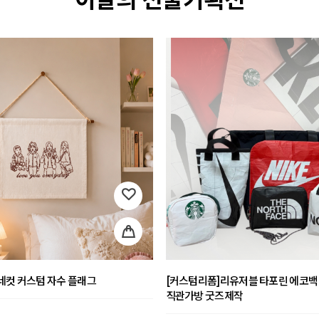
네컷 커스텀 자수 플래그
[커스텀리폼]리유저블 타포린 에코백
직관가방 굿즈제작