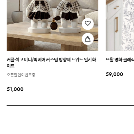
[패턴/DIY/완제품 택] 초보자도 가능한 북커버 만들기
웨딩 석고 빅베어 커
선물하기 완제품 포장가능
오픈할인이벤트중
DIY만들기동영상 제공
103,000
18,000