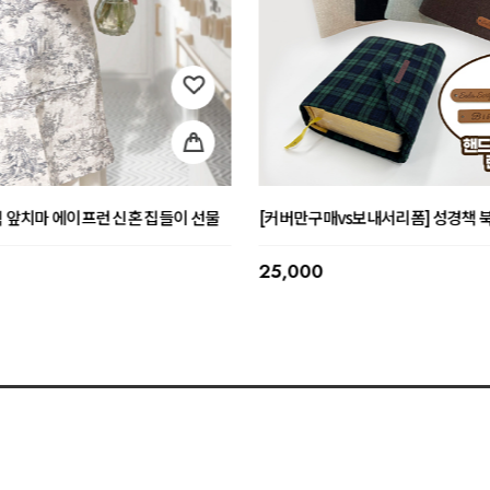
스텀 방향제 커플 결혼선물
커플 석고 미니/빅베어 커스텀 방향제 트
이트
오픈할인이벤트중
51,000