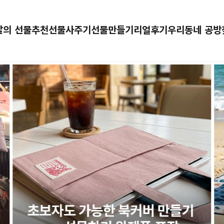
달의 선물추천
선물사주기
선물만들기
리얼후기
우리동네 공방