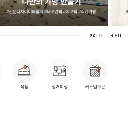
03
/
19
식품
싱거미싱
커스텀주문