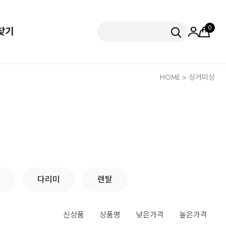
0
찾기
HOME
>
싱거미싱
다리미
렌탈
신상품
상품명
낮은가격
높은가격