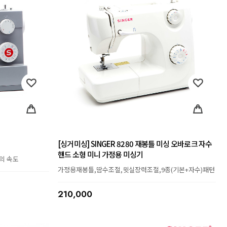
[싱거미싱] SINGER 8280 재봉틀 미싱 오바로크 자수
핸드 소형 미니 가정용 미싱기
배의 속도
가정용재봉틀,땀수조절,윗실장력조절,9종(기본+자수)패턴
210,000