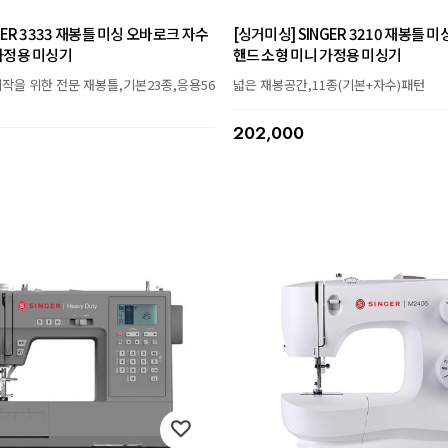
GER 3333 재봉틀 미싱 오바로크 자수
[싱거미싱] SINGER 3210 재봉틀 
가정용 미싱기
핸드 소형 미니 가정용 미싱기
작을 위한 전문 재봉틀,기본23종,응용56
넓은 재봉공간,11종(기본+자수)패턴
202,000