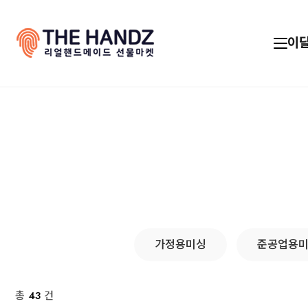
이
가정용미싱
준공업용
총
43
건