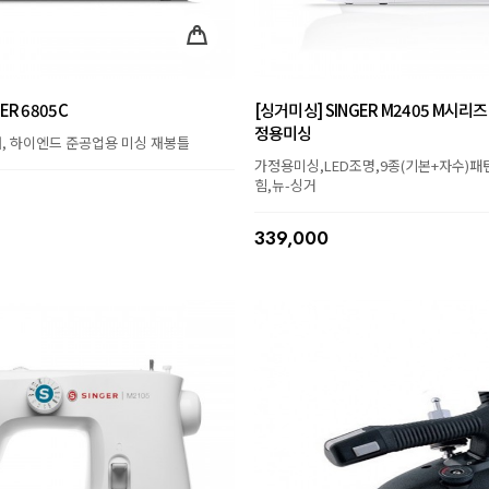
ER 6805C
[싱거미싱] SINGER M2405 M시리
정용미싱
, 하이엔드 준공업용 미싱 재봉틀
가정용미싱,LED조명,9종(기본+자수)패
힘,뉴-싱거
339,000