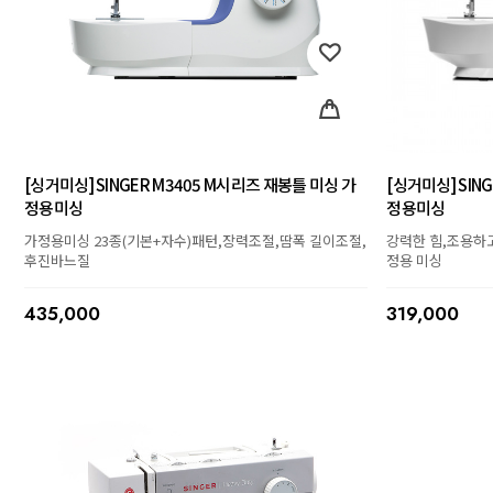
[싱거미싱] SINGER M3405 M시리즈 재봉틀 미싱 가
[싱거미싱] SIN
정용미싱
정용미싱
가정용미싱 23종(기본+자수)패턴,장력조절,땀폭 길이조절,
강력한 힘,조용하
후진바느질
정용 미싱
435,000
319,000