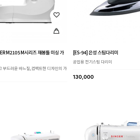
GER M2105 M시리즈 재봉틀 미싱 가
[ES-94] 은성 스팀다리미
공업용 전기스팀 다리미
고 부드러운 바느질,컴팩트한 디자인의 가
130,000