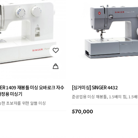
GER 1409 재봉틀 미싱 오바로크 자수
[싱거미싱] SINGER 4432
가정용 미싱기
준공업용 미싱 재봉틀, 1.5배의 힘, 1.5
능한 초보자를 위한 알뜰 미싱
570,000