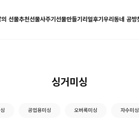
달의 선물추천
선물사주기
선물만들기
리얼후기
우리동네 공방
싱거미싱
미싱
공업용미싱
오버록미싱
자수미싱