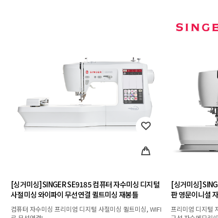
[싱거미싱] SINGER SE9185 컴퓨터 자수미싱 디지털
[싱거미싱] SIN
사절미싱 와이파이 무선연결 퀼트미싱 재봉틀
판 영문이니셜 
컴퓨터 자수미싱 프리미엄 디지털 사절미싱 퀼트미싱, WIFI
프리미엄 디지털 
로 무선연결!
구성 자수메모리(