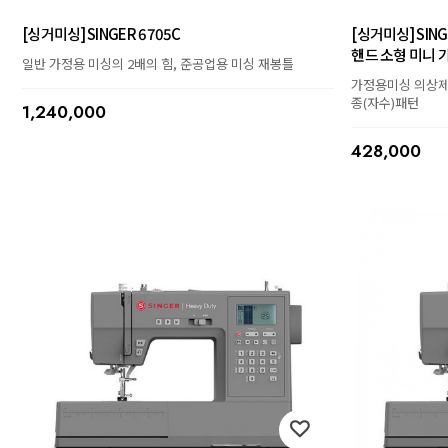
[싱거미싱] SINGER 6705C
[싱거미싱] SIN
핸드 소형 미니 
일반 가정용 미싱의 2배의 힘, 준공업용 미싱 재봉틀
가정용미싱 의상제
종(자수)패턴
1,240,000
428,000