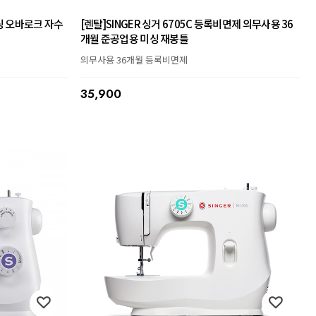
미싱 오바로크 자수
[렌탈]SINGER 싱거 6705C 등록비면제 의무사용 36
개월 준공업용 미싱 재봉틀
의무사용 36개월 등록비면제
35,900