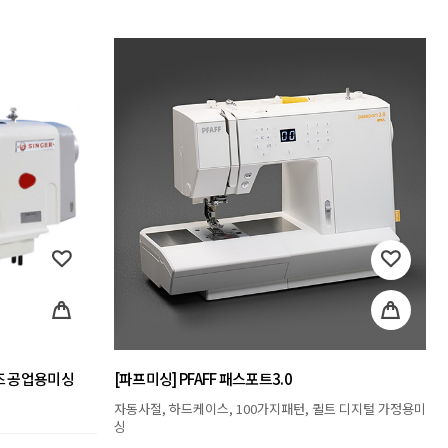
리즈 공업용미싱
[파프미싱] PFAFF 패스포트3.0
자동사절, 하드케이스, 100가지패턴, 퀼트 디지털 가정용미
싱