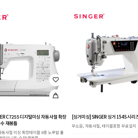
GER C7255 디지털미싱 자동사절 확장
[싱거미싱] SINGER 싱거 154S 시
자수 재봉틀
무소음, 자동사절, 테이블포함 무료설치
자동사절 미싱 확장테이블 8종 노루발 풀
영문이니셜, 숫자)재봉틀