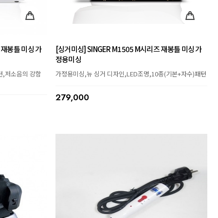
즈 재봉틀 미싱 가
[싱거미싱] SINGER M1505 M시리즈 재봉틀 미싱 가
정용미싱
턴,저소음의 강함
가정용미싱,뉴 싱거 디자인,LED조명,10종(기본+자수)패턴
279,000