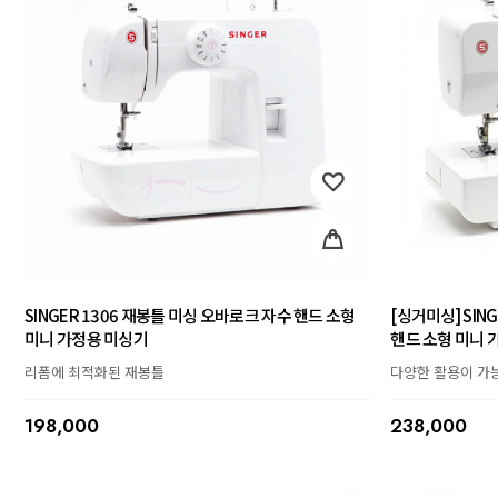
SINGER 1306 재봉틀 미싱 오바로크 자수 핸드 소형
[싱거미싱] SIN
미니 가정용 미싱기
핸드 소형 미니 
리폼에 최적화된 재봉틀
다양한 활용이 가
198,000
238,000