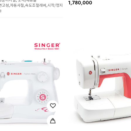
1,780,000
 견고성,자동사절,속도조절레버,시작/정지
능