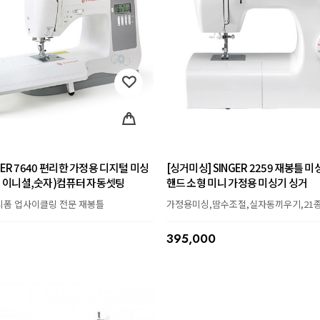
GER 7640 편리한 가정용 디지털 미싱
[싱거미싱] SINGER 2259 재봉틀 
 이니셜,숫자)컴퓨터 자동셋팅
핸드 소형 미니 가정용 미싱기 싱거
리폼 업사이클링 전문 재봉틀
가정용미싱,땀수조절,실자동끼우기,21종
395,000