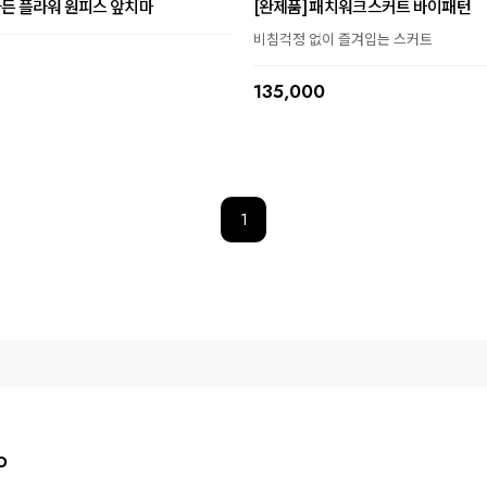
가든 플라워 원피스 앞치마
[완제품] 패치워크스커트 바이패턴
비침걱정 없이 즐겨입는 스커트
135,000
1
O