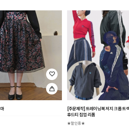
치마
[주문제작] 트레이닝복 져지 크롭 트
후드티 집업 리폼
★할인중★