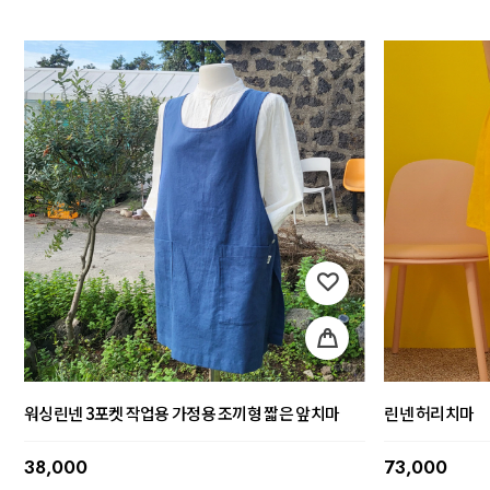
워싱린넨 3포켓 작업용 가정용 조끼형 짧은 앞치마
린넨 허리치마
38,000
73,000