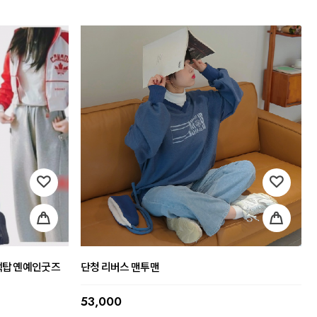
랙탑 옌예인굿즈
단청 리버스 맨투맨
53,000