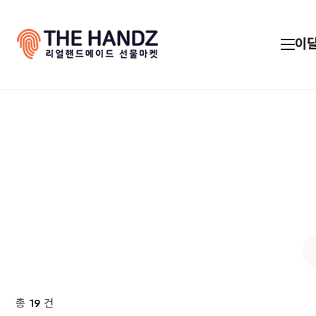
이
총
19
건