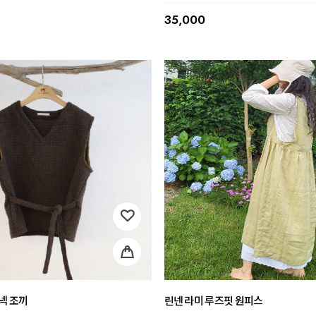
35,000
v넥 조끼
린넨 라미 루즈핏 원피스