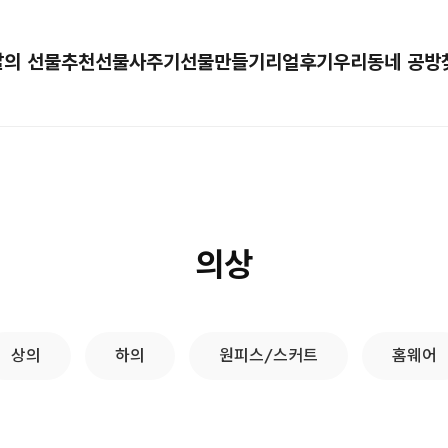
달의 선물추천
선물사주기
선물만들기
리얼후기
우리동네 공방
의상
상의
하의
원피스/스커트
홈웨어