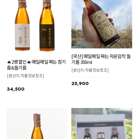
[국산] 매일매일 짜는 저온압착 들
🔥2병 할인🔥 매일매일 짜는 참기
기름 350ml
름&들기름
[원산지:작품정보참조]
[원산지:작품정보참조]
25,900
34,500