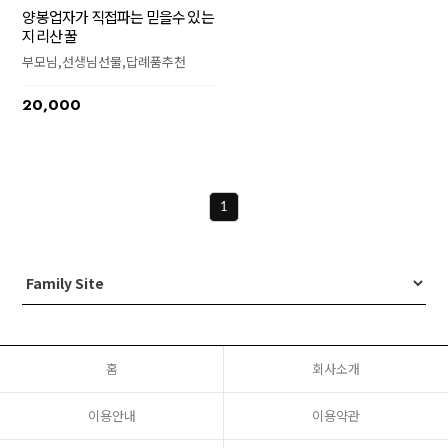
양봉업자가 직접파는 믿을수 있는
지리산 꿀
부모님,선생님선물,답례품추천
20,000
1
홈
회사소개
이용안내
이용약관