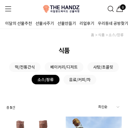
0
이달의 선물추천
선물사주기
선물만들기
리얼후기
우리동네 공방찾
홈
식품
소스/장류
식품
떡/전통간식
베이커리/디저트
사탕/초콜릿
소스/장류
음료/커피/차
총
5
건