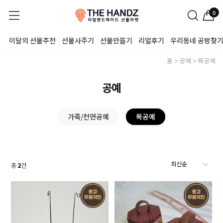
0
이달의 선물추천
선물사주기
선물만들기
리얼후기
우리동네 공방찾
홈
공예
목공예
공예
가죽/천연공예
목공예
총
2
건