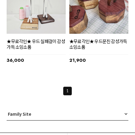
★무료각인★ 우드 실패걸이 감성
★무료각인★ 우드문진 감성가득
가득 소잉소품
소잉소품
36,000
21,900
1