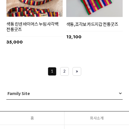
색동 린넨 바이어스 누빔 사각백
색동,조각보 카드지갑 전통굿즈
전통굿즈
12,100
35,000
1
2
홈
회사소개