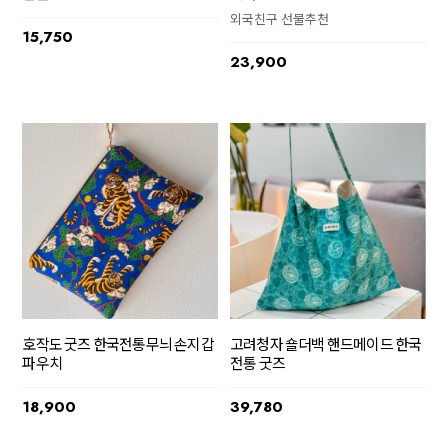
외국친구 선물추천
15,750
23,900
호작도 굿즈 한국전통무늬 손지갑
고려청자 숄더백 핸드메이드 한국
파우치
전통 굿즈
18,900
39,780