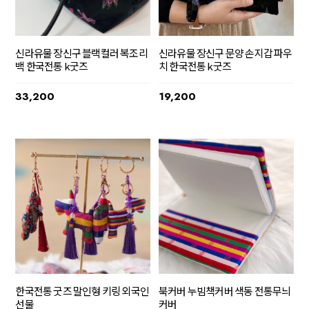
신라유물 장신구 문양 손지갑 파우
신라유물 장신구 블랙컬러 복조리
치 한국전통 k굿즈
백 한국전통 k굿즈
19,200
33,200
한국전통 굿즈 말인형 키링 외국인
북커버 누빔책커버 색동 전통무늬
선물
커버