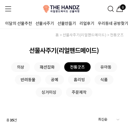
0
이달의 선물추천
선물사주기
선물만들기
리얼후기
우리동네 공방찾
홈
선물사주기(리얼핸드메이드)
전통굿즈
선물사주기(리얼핸드메이드)
의상
패션잡화
전통굿즈
유아동
반려동물
공예
홈리빙
식품
싱거미싱
주문제작
총
35
건