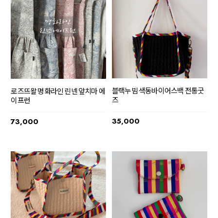
블랙누빔 색동바이어스백 전통굿
로즈뜨왈 명화라인 린넨 앞치마 에
즈
이프런
35,000
73,000