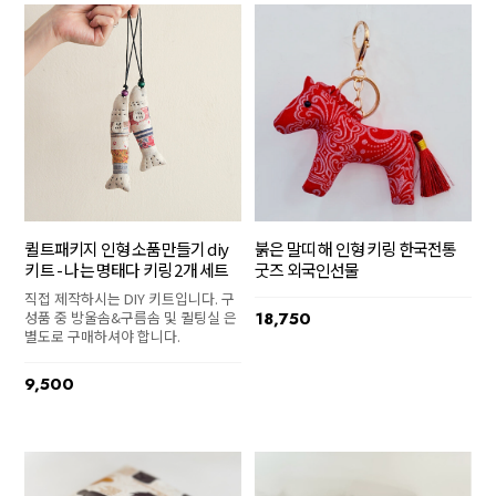
퀼트패키지 인형 소품만들기 diy
붉은 말띠 해 인형 키링 한국전통
키트 - 나는 명태다 키링 2개 세트
굿즈 외국인선물
직접 제작하시는 DIY 키트입니다. 구
성품 중 방울솜&구름솜 및 퀼팅실 은
18,750
별도로 구매하셔야 합니다.
9,500