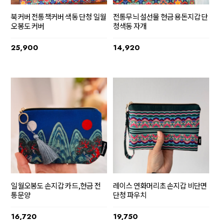
북커버 전통책커버 색동 단청 일월
전통무늬 설선물 현금 용돈지갑 단
오봉도 커버
청색동 자개
25,900
14,920
일월오봉도 손지갑 카드,현금 전
레이스 연화머리초 손지갑 비단면
통문양
단청 파우치
16,720
19,750