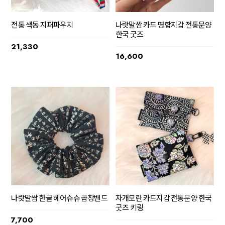
전통 색동 지퍼파우치
나랏말쌈 카드 명함지갑 전통문양
한국 굿즈
21,330
16,600
나랏말쌈 한글 헤어슈슈 곱창밴드
자개모란 카드지갑 전통문양 한국
굿즈 키링
7,700