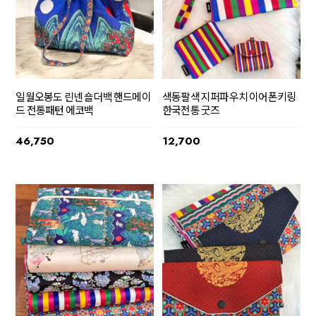
일월오봉도 린넨 숄더백 핸드메이
색동팔색 지퍼파우치 이어폰키링
드 전통패턴 에코백
한국전통 굿즈
46,750
12,700