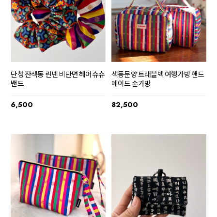
단청 잔색동 린넨 비단면 헤어슈슈
색동문양 트래블백 여행가방 핸드
밴드
메이드 손가방
6,500
82,500