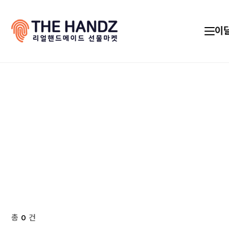
이
총
0
건