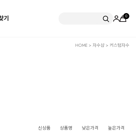
0
찾기
HOME
>
자수샵
>
커스텀자수
신상품
상품명
낮은가격
높은가격