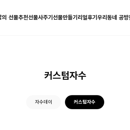
달의 선물추천
선물사주기
선물만들기
리얼후기
우리동네 공방
커스텀자수
자수데이
커스텀자수