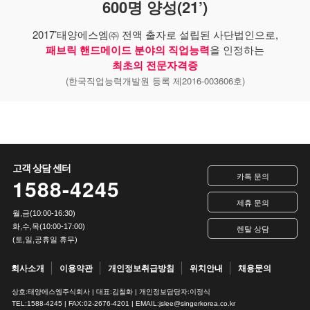
600명 양성(21’)
2017’태양에스엠㈜ 전액 출자로 설립된 사단법인으로,
패브릭 핸드메이드 분야의 직업능력
을 인정하는
최초의 전문자격증
(한국직업능력개발원 등록 제2016-003606호)
고객 상담 센터
카톡 문의
1588-4245
제휴 문의
월,금(10:00-16:30)
화,수,목(10:00-17:00)
렌탈 상담
(토,일,공휴일 휴무)
회사소개
이용약관
개인정보취급방침
위치안내
채용문의
상호:태양에스엠주식회사 | 대표:김철화 | 개인정보담당자:이정식
TEL:1588-4245 | FAX:02-2676-4201 | EMAIL:jslee@singerkorea.co.kr