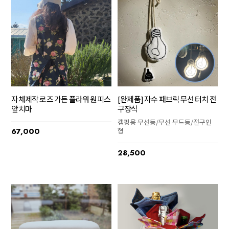
자체제작 로즈 가든 플라워 원피스
[완제품] 자수 패브릭 무선 터치 전
앞치마
구장식
캠핑용 무선등/무선 무드등/전구인
67,000
형
28,500