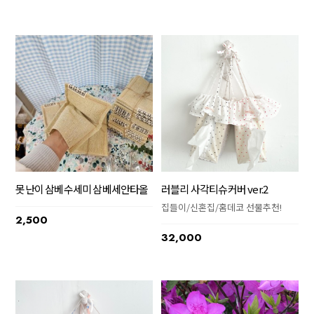
못난이 삼베수세미 삼베세안타올
러블리 사각티슈커버 ver.2
집들이/신혼집/홈데코 선물추천!
2,500
32,000