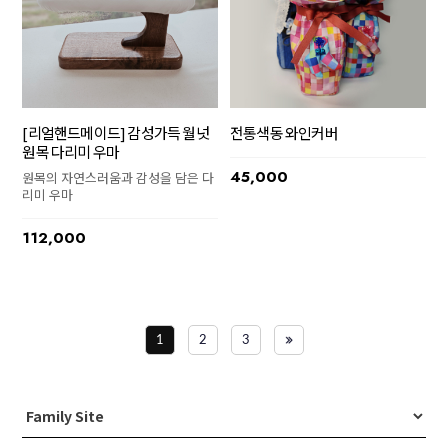
[리얼핸드메이드] 감성가득 월넛
전통색동 와인커버
원목 다리미 우마
45,000
원목의 자연스러움과 감성을 담은 다
리미 우마
112,000
1
2
3