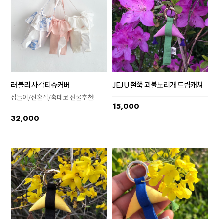
러블리 사각티슈커버
JEJU 철쭉 괴불노리개 드림캐쳐
집들이/신혼집/홈데코 선물추천!
15,000
32,000