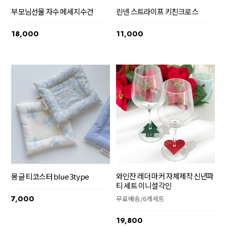
부모님선물 자수 메세지수건
린넨 스트라이프 키친크로스
18,000
11,000
와인잔 레더 마커 자체제작 신년파
몽글 티코스터 blue 3type
티 세트 이니셜각인
7,000
무료배송/6개세트
19,800