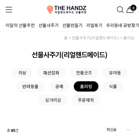
0
이달의 선물추천
선물사주기
선물만들기
리얼후기
우리동네 공방찾
홈
선물사주기(리얼핸드메이드)
홈리빙
선물사주기(리얼핸드메이드)
의상
패션잡화
전통굿즈
유아동
반려동물
공예
홈리빙
식품
싱거미싱
주문제작
총
65
건