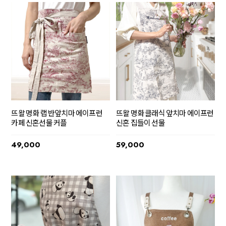
뜨왈 명화 랩 반앞치마 에이프런
뜨왈 명화 클래식 앞치마 에이프런
카페 신혼선물 커플
신혼 집들이 선물
49,000
59,000