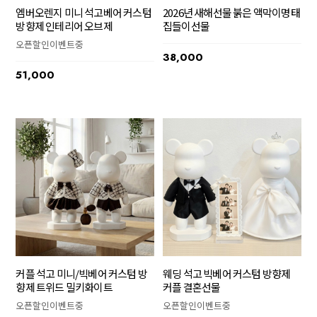
엠버오렌지 미니 석고베어 커스텀
2026년 새해선물 붉은 액막이명태
방향제 인테리어 오브제
집들이선물
오픈할인이벤트중
38,000
51,000
커플 석고 미니/빅베어 커스텀 방
웨딩 석고 빅베어 커스텀 방향제
향제 트위드 밀키화이트
커플 결혼선물
오픈할인이벤트중
오픈할인이벤트중