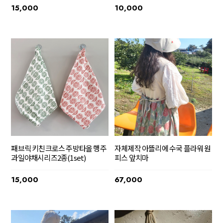
15,000
10,000
패브릭 키친크로스 주방타올 행주
자체제작 아뜰리에 수국 플라워 원
과일야채시리즈2종(1set)
피스 앞치마
15,000
67,000