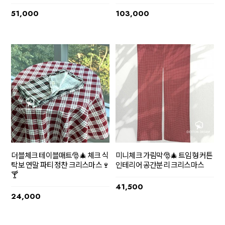
51,000
103,000
더블체크 테이블매트🎅🎄 체크 식
미니체크 가림막🎅🎄 트임형 커튼
탁보 연말 파티 정찬 크리스마스🍷
인테리어 공간분리 크리스마스
🍸
41,500
24,000