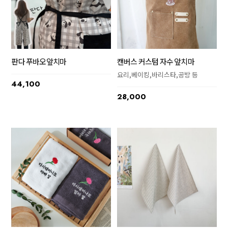
판다 푸바오앞치마
캔버스 커스텀 자수 앞치마
요리,베이킹,바리스타,공방 등
44,100
28,000