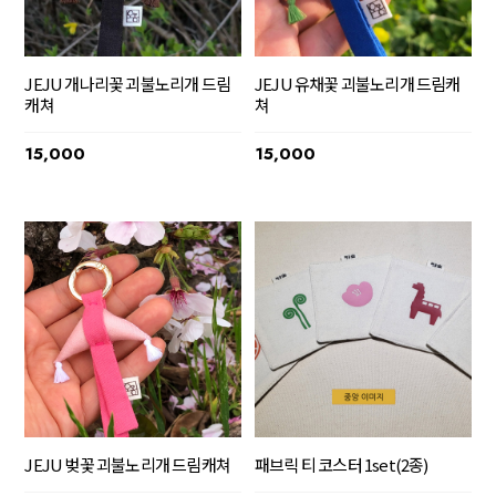
JEJU 개나리꽃 괴불노리개 드림
JEJU 유채꽃 괴불노리개 드림캐
캐쳐
쳐
15,000
15,000
JEJU 벚꽃 괴불노리개 드림캐쳐
패브릭 티 코스터 1set(2종)