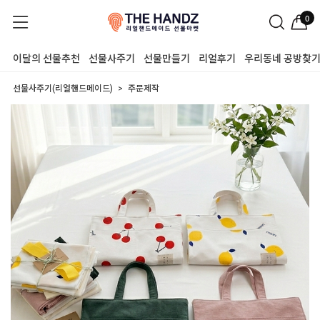
0
이달의 선물추천
선물사주기
선물만들기
리얼후기
우리동네 공방찾
선물사주기(리얼핸드메이드)
주문제작