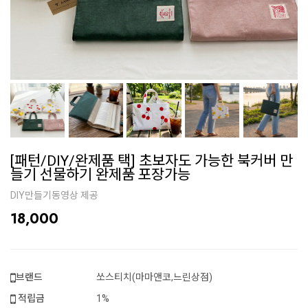
[패턴/DIY/완제품 택] 초보자도 가능한 북커버 만
들기 선물하기 완제품 포장가능
DIY만들기동영상 제공
18,000
브랜드
쏘스티치(마마앤코,느린상점)
적립금
1%