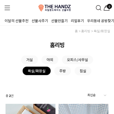
0
이달의 선물추천
선물사주기
선물만들기
리얼후기
우리동네 공방찾
홈
홈리빙
욕실/화장실
홈리빙
거실
야외
오피스/사무실
욕실/화장실
주방
침실
총
2
건