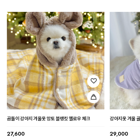
곰돌이 강아지 겨울옷 망토 블랭킷 옐로우 체크
강아지옷 겨울 
27,600
29,000