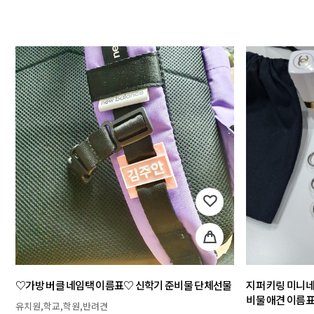
♡가방 버클 네임택 이름표♡ 신학기 준비물 단체선물
지퍼 키링 미니네
비물 애견 이름
유치원,학교,학원,반려견