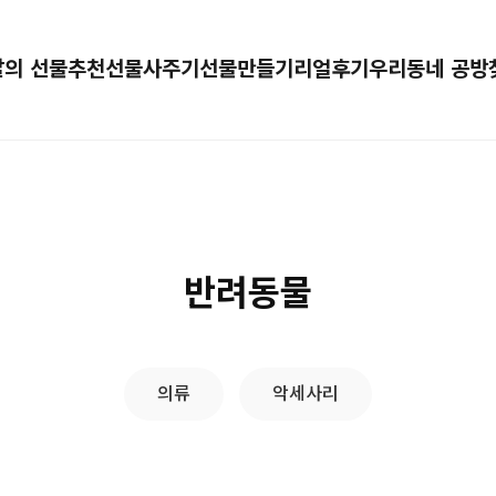
달의 선물추천
선물사주기
선물만들기
리얼후기
우리동네 공방
반려동물
의류
악세사리