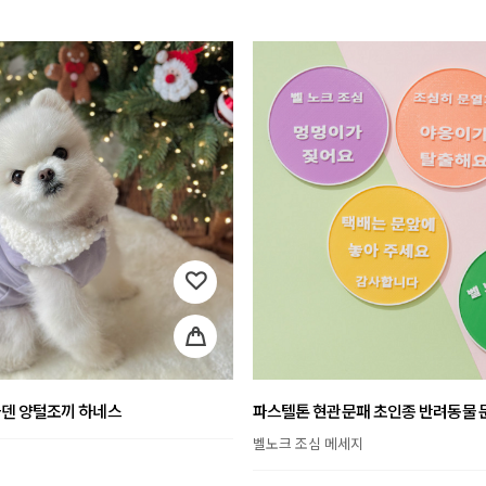
골덴 양털조끼 하네스
파스텔톤 현관문패 초인종 반려동물 
벨노크 조심 메세지