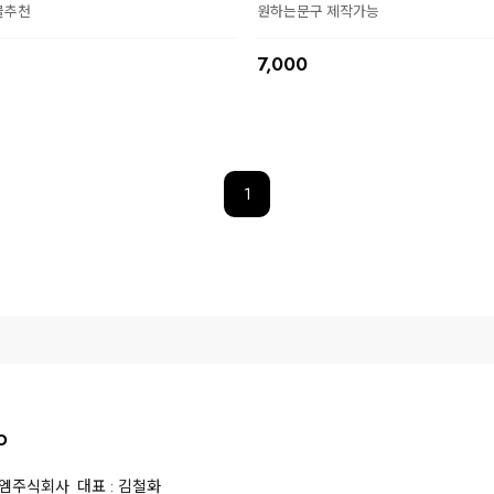
물추천
원하는문구 제작가능
7,000
1
O
스엠주식회사
대표 : 김철화