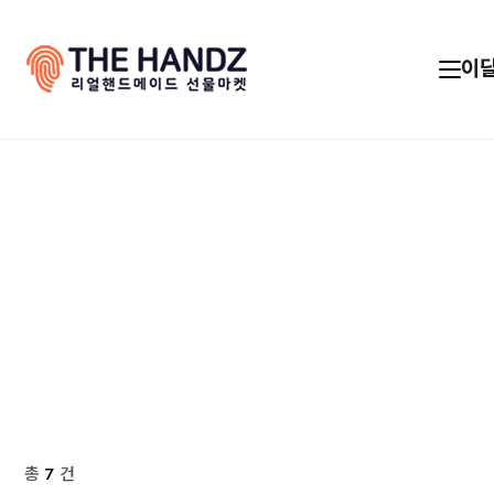
이
총
7
건