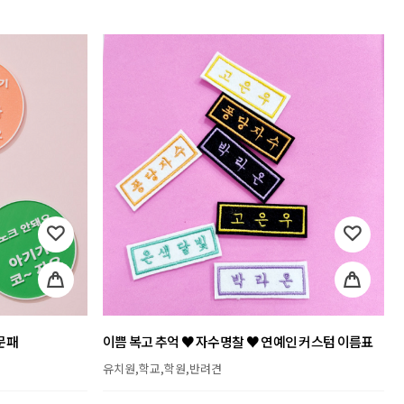
문패
이쁨 복고 추억 ♥ 자수명찰 ♥ 연예인 커스텀 이름표
유치원,학교,학원,반려견