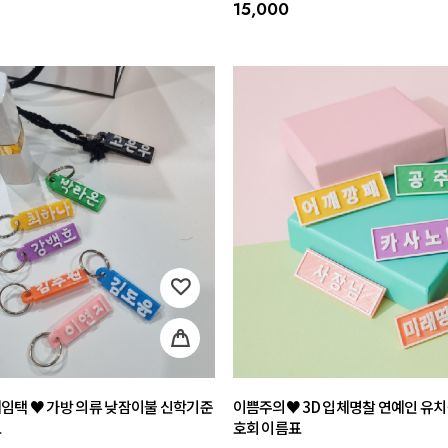
15,000
임택 ♥ 가방 의류 낮잠이불 신학기준
이쁨주의♥ 3D 입체명찰 연예인 유치
표
호회 이름표