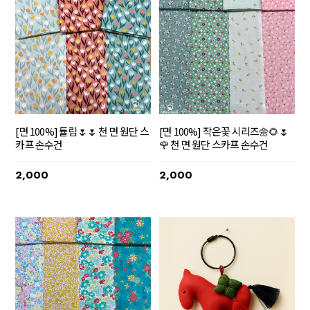
[면 100%] 튤립🌷🌷 천 면 원단 스
[면 100%] 작은꽃 시리즈🌼🌻🌷
카프 손수건
🌹 천 면 원단 스카프 손수건
2,000
2,000