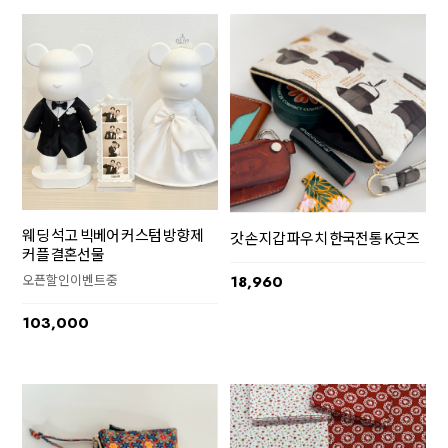
웨딩 석고 빅베어 커스텀 방향제
갓 손지갑 파우치 한국전통 K굿즈
커플 결혼선물
오픈할인이벤트중
18,960
103,000