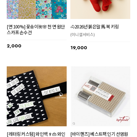
[면 100%] 꽃송이🌺🌸 천 면 원단
🐴2026년 붉은말 馬 복 키링
스카프 손수건
(이니셜서비스)
2,000
19,000
[레터링 커스텀] 와인백🍷👜 와인
[바이핸즈] 베스트팩 인기 선염원