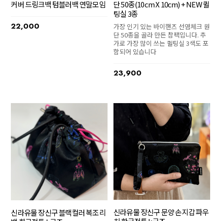
커버 드링크백 텀블러백 연말모임
단 50종(10cm X 10cm) + NEW 퀼
팅실 3종
22,000
가장 인기 있는 바이핸즈 선염체크 원
단 50종을 골라 만든 참팩입니다. 추
가로 가장 많이 쓰는 퀼팅실 3색도 포
함되어 있습니다
23,900
신라유물 장신구 문양 손지갑 파우
신라유물 장신구 블랙컬러 복조리