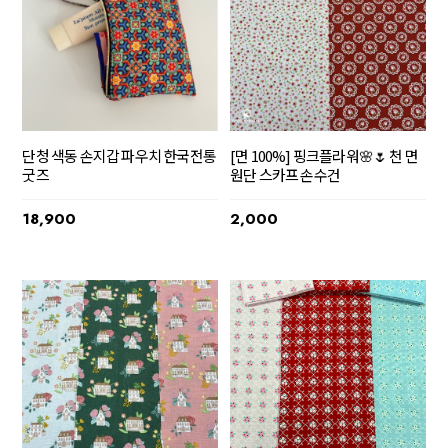
단청 색동 손지갑 파우치 한국전통
[면 100%] 핑크플라워🌸🌷 천 면
굿즈
원단 스카프 손수건
18,900
2,000