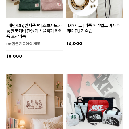
[패턴/DIY/완제품 택] 초보자도 가
[DIY 세트] 가죽 허리벨트 여자 허
능한 북커버 만들기 선물하기 완제
리띠 PU 가죽끈
품 포장가능
16,000
DIY만들기동영상 제공
18,000