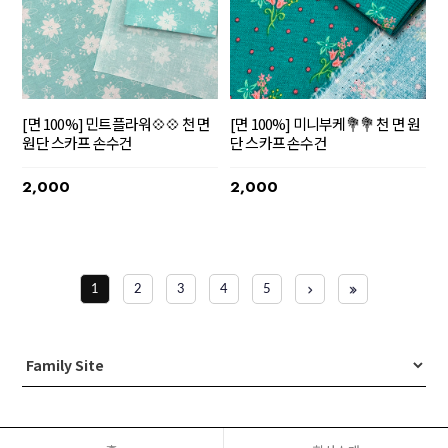
[면 100%] 민트플라워💠💠 천 면
[면 100%] 미니부케💐💐 천 면 원
원단 스카프 손수건
단 스카프 손수건
2,000
2,000
1
2
3
4
5