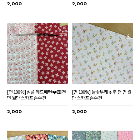
2,000
2,000
[면 100%] 심플 레드패턴❤️🖽 천
[면 100%] 들꽃부케🌷💐 천 면 원
면 원단 스카프 손수건
단 스카프 손수건
2,000
2,000