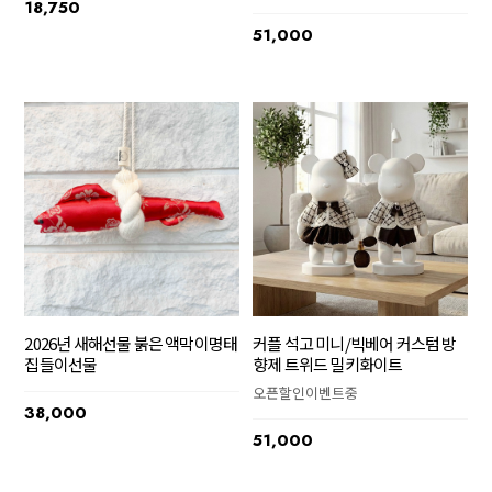
18,750
51,000
2026년 새해선물 붉은 액막이명태
커플 석고 미니/빅베어 커스텀 방
집들이선물
향제 트위드 밀키화이트
오픈할인이벤트중
38,000
51,000