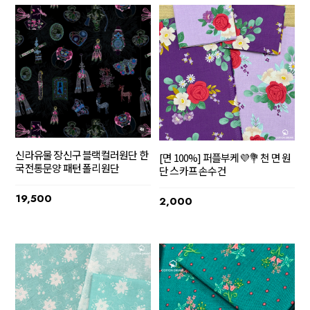
신라유물 장신구 블랙컬러원단 한
[면 100%] 퍼플부케💜💐 천 면 원
국전통문양 패턴 폴리원단
단 스카프 손수건
19,500
2,000