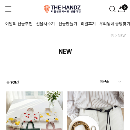
0
이달의 선물추천
선물사주기
선물만들기
리얼후기
우리동네 공방찾
홈
NEW
NEW
총
708
건