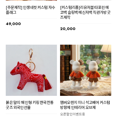
[주문제작] 인생네컷 커스텀 자수
[커스텀리폼]리유저블 타포린 에
플래그
코백 슬링백 메신저백 직관가방 굿
즈제작
49,000
20,000
붉은 말띠 해 인형 키링 한국전통
엠버오렌지 미니 석고베어 커스텀
굿즈 외국인선물
방향제 인테리어 오브제
오픈할인이벤트중