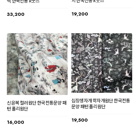
치 한국전통 k굿즈
백 한국전통 k굿즈
19,200
33,200
십장생자개 학자개원단 한국전통
신윤복 컬러원단 한국전통문양 패
문양 패턴 폴리원단
턴 폴리원단
19,500
16,000