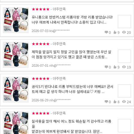
★★★★★
- 아주만족
유니폼으로 반반커스텀 리폼이랑 가방 리폼 받았습니다!
너무 예쁘게 나와서 만족합니다! 소중히 입고 다니...
2026-07-03 ks@*********
0
9
20
★★★★★
- 아주만족
제작을 맡길지 말지 정말 고민을 많이 했었는데 우산 살
이 점점 망가지고 있기도 했고 클콘 때 받은 스트링...
2026-07-01 nh@*********
0
9
19
★★★★★
- 아주만족
공식5기 반다나로 리폼 부탁드렸는데 너무 예뻐요!! 콘서
트에 매고 갈 생각 하니까 너무 설레네요♡ 키링 ...
2026-06-29 nh@*********
0
8
24
★★★★★
- 아주만족
실사용을 많이 해서 어느 정도 훼손될 거 감수하고 리폼
을
맡겼는데 예쁘게 완성돼서 잘 받았습니다. 원단...