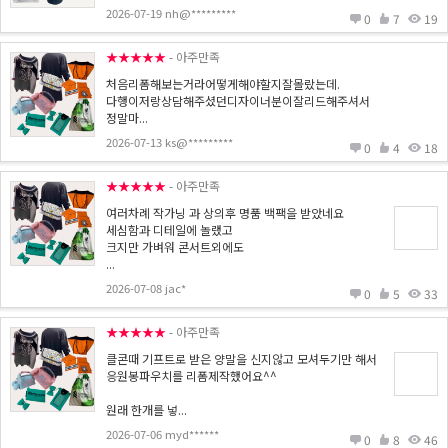
2026-07-19 nh@*********
0
7
19
★★★★★
- 아주만족
처음리폼해보는거라어떻게해야할지잘몰랐는데.
다행이저랑상담해주셨던디자이너분이잘리드해주셔서
정말마...
2026-07-13 ks@*********
0
4
18
★★★★★
- 아주만족
여러차례 작가닝 과 상의후 명품 백팩을 받았네요
세심함과 디테일에 놀랬고
크지만 가벼워 콘서트외에도
...
2026-07-08 jac*
0
5
33
★★★★★
- 아주만족
클콘때 기프트로 받은 양말을 신지않고 모셔두기만 해서
응원봉파우치를 리폼제작했어요^^
원래 한개를 넣...
2026-07-06 myd******
0
8
46