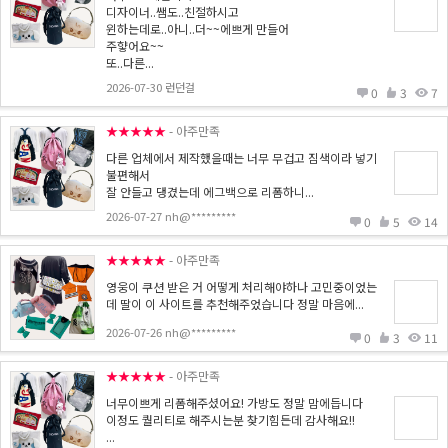
디자이너..쌤도..친절하시고
윈하는데로..아니..더~~에쁘게 만들어
주햫어요~~
또..다른...
2026-07-30 런던걸
0
3
7
★★★★★
- 아주만족
다른 업체에서 제작했을때는 너무 무겁고 짐색이라 넣기
불편해서
잘 안들고 댕겼는데 에그백으로 리폼하니...
2026-07-27 nh@*********
0
5
14
★★★★★
- 아주만족
영웅이 쿠션 받은 거 어떻게 처리해야하나 고민중이었는
데 딸이 이 사이트를 추천해주었습니다 정말 마음에...
2026-07-26 nh@*********
0
3
11
★★★★★
- 아주만족
너무이쁘게 리폼해주셨어요! 가방도 정말 맘에듭니다
이정도 퀄리티로 해주시는분 찾기힘든데 감사해요!!
...