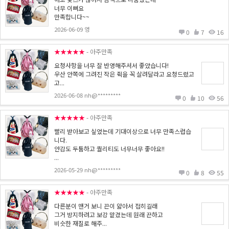
너무 이뻐요
만족합니다~~
2026-06-09 영
0
7
16
★★★★★
- 아주만족
요청사항을 너무 잘 반영해주셔서 좋았습니다!
우산 안쪽에 그려진 작은 쥑을 꼭 살려달라고 요청드렸고
고...
2026-06-08 nh@*********
0
10
56
★★★★★
- 아주만족
빨리 받아보고 싶었는데 기대이상으로 너무 만족스럽습
니다.
안감도 두툼하고 퀄리티도 너무너무 좋아요!!
...
2026-05-29 nh@*********
0
8
55
★★★★★
- 아주만족
다른분이 맨거 보니 끈이 얇아서 접히길래
그거 방지하려고 보강 맡겼는데 원래 끈하고
비슷한 재질로 해주...