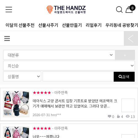
0
이달의 선물추천
선물사주기
선물만들기
리얼후기
우리동네 공방찾
+
검색
★★★★★
- 아주만족
데이식스 고양 콘서트 입장 기프트로 받았던 에코백의 크
기가 애매해서 보관만 하고 있었어요. 그러다 앙콘...
2026-07-31 hns***
0
4
13
★★★★★
- 아주만족
너무~~~예쁩니다