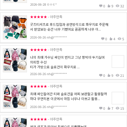
2026-06-28 ㅁㅇㄷ*
0
9
32
★★★★★
- 아주만족
굿즈티셔츠로 후드집업과 공연방석으로 파우치로 주문해
서 받았보는 순간 너무 기뻤어요 꼼꼼하게 너무 이...
2026-06-26 nh@*********
0
4
5
★★★★★
- 아주만족
나의 최애 가수님 싸인이 번지고 그냥 짱박아 두기싫어
의뢰한 수선
티가 가방으로 슬로건이 파우치로 ...
2026-06-26 nh@*********
0
9
21
★★★★★
- 아주만족
최애 싸인들어간 티와 슬로건을 어찌 보관할고 활용할까
하다 우연히본 이곳에서 마침 너무나 이쁘고 활용...
2026-06-26 nh@*********
0
7
15
★★★★★
- 아주만족
에코 궂즈가 많아서 짐색으로 리품했는데