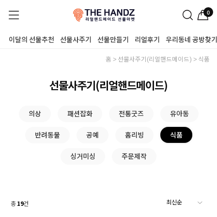
0
이달의 선물추천
선물사주기
선물만들기
리얼후기
우리동네 공방찾
홈
선물사주기(리얼핸드메이드)
식품
선물사주기(리얼핸드메이드)
의상
패션잡화
전통굿즈
유아동
반려동물
공예
홈리빙
식품
싱거미싱
주문제작
총
19
건