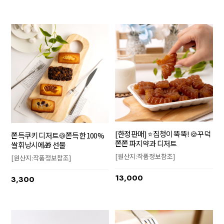
[한정판매] ⭐집청이 뚝뚝! 🍪꾸덕
쫀득쿠키 디저트🍪쫀득한 100%
쫀쫀 파지약과 디저트
쌀휘낭시에🎁 선물
[원산지:작품정보참조]
[원산지:작품정보참조]
13,000
3,300