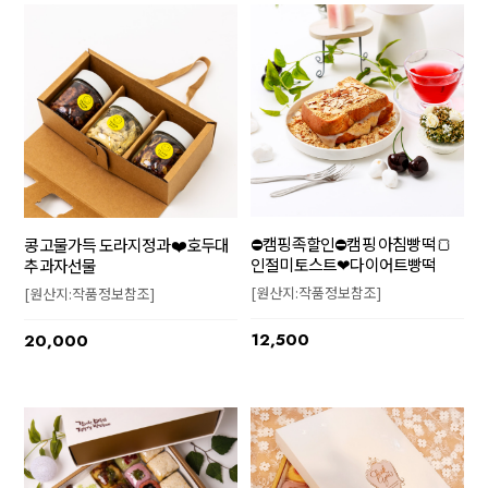
⛔캠핑족할인⛔캠핑 아침빵떡🍞
콩고물가득 도라지정과❤️호두대
인절미토스트❤다이어트빵떡
추과자선물
[원산지:작품정보참조]
[원산지:작품정보참조]
12,500
20,000