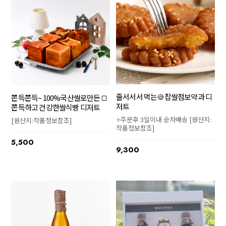
줄서서서 먹는🍪찹쌀점보약과 디
쫀득쫀득~ 100%국산쌀로만든🍞
저트
쫀득하고 건강한쌀식빵 디저트
⭐주문후 3일이내 순차배송 [원산지:
[원산지:작품정보참조]
작품정보참조]
5,500
9,300