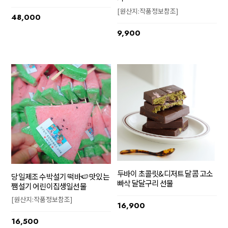
[원산지:작품정보참조]
48,000
9,900
두바이 초콜릿&디저트 달콤 고소
당일제조 수박설기 떡바🍉 맛있는
빠삭 달달구리 선물
쨈설기 어린이집생일선물
[원산지:작품정보참조]
16,900
16,500