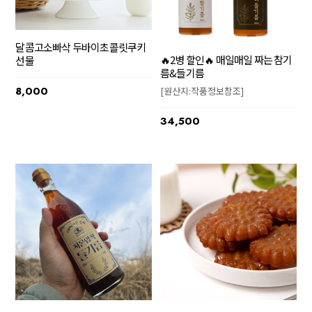
달콤고소빠삭 두바이초콜릿쿠키
🔥2병 할인🔥 매일매일 짜는 참기
선물
름&들기름
8,000
[원산지:작품정보참조]
34,500