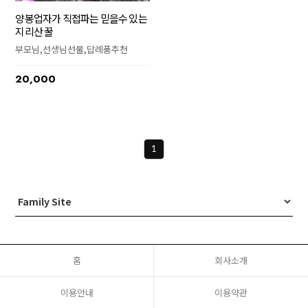
양봉업자가 직접파는 믿을수 있는
지리산 꿀
부모님,선생님선물,답례품추천
20,000
1
홈
회사소개
이용안내
이용약관