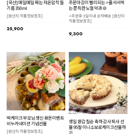
주문마감이 빨리되는 ⭐줄서서먹
[국산] 매일매일 짜는 저온압착 들
는 쫀득한 노멀약과 🍪
기름 350ml
⭐주문후 3일이내 순차배송 [원산지:
[원산지:작품정보참조]
작품정보참조]
25,900
9,300
떡케이크 부모님 생신 용돈이벤트
생일 환갑 칠순 축하 감사 퇴사 선
비누카네이션 기념선물
물 95찰 미니소보로케이크선물하
[원산지:작품정보참조]
기