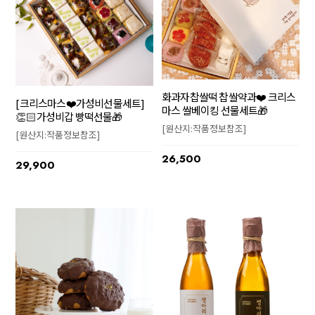
화과자찹쌀떡 찹쌀약과❤️ 크리스
[크리스마스❤️가성비선물세트]
마스 쌀베이킹 선물세트🎁
👏🏻가성비갑 빵떡선물🎁
[원산지:작품정보참조]
[원산지:작품정보참조]
26,500
29,900