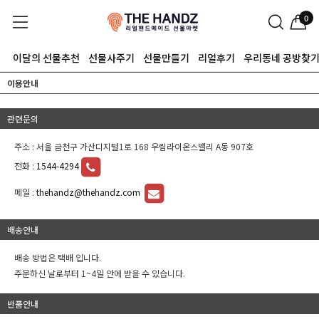
0
이달의 선물추천
선물사주기
선물만들기
리얼후기
우리동네 공방찾
이용안내
관련문의
주소 : 서울 금천구 가산디지털1로 168 우림라이온스밸리 A동 907호
전화 :
1544-4294
메일 :
thehandz@thehandz.com
배송안내
배송 방법은 택배 입니다.
주문하신 날로부터 1~4일 안에 받을 수 있습니다.
반품안내