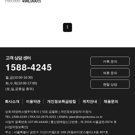
750,000
498,000
원
1
고객 상담 센터
카톡 문의
1588-4245
제휴 문의
월,금(10:00-16:30)
화,수,목(10:00-17:00)
렌탈 상담
(토,일,공휴일 휴무)
회사소개
이용약관
개인정보취급방침
위치안내
채용문의
상호:태양에스엠주식회사 | 대표:김철화 | 개인정보담당자:이정식
TEL:1588-4245 | FAX:02-2676-4201 | EMAIL:jslee@singerkorea.co.kr
사업자 등록번호:107-86-44448 | 통신판매업신고번호 : 제 2016-서울금천-0074 호
[사업자정보확인]
주소 : 서울특별시 금천구 가산디지털1로 168 (우림라이온스밸리) A동 907호