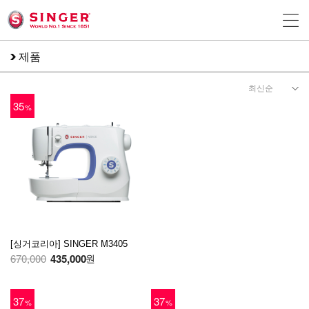
제품
35
%
[싱거코리아] SINGER M3405
670,000
435,000
원
37
37
%
%