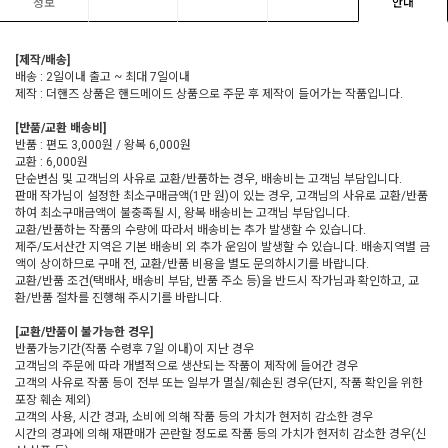
정보
안내
[제작/배송]
배송 : 2일이내 출고 ~ 최대 7일이내
제작 : 더핸즈 상품은 핸드메이드 상품으로 주문 후 제작이 들어가는 작품입니다.
[반품/교환 배송비]
반품 : 편도 3,000원 / 왕복 6,000원
교환 : 6,000원
단순변심 및 고객님의 사유로 교환/반품하는 경우, 배송비는 고객님 부담입니다.
판매 작가님이 설정한 최소구매금액(1만 원)이 있는 경우, 고객님의 사유로 교환/반품
하여 최소구매금액이 불충족될 시, 왕복 배송비는 고객님 부담입니다.
교환/반품하는 작품의 수량에 따라서 배송비는 추가 발생할 수 있습니다.
제주/도서산간 지역은 기본 배송비 외 추가 운임이 발생할 수 있습니다. 배송지역별 금
액이 상이하므로 구매 전, 교환/반품 비용을 별도 문의하시기를 바랍니다.
교환/반품 조건(택배사, 배송비 부담, 반품 주소 등)을 반드시 작가님과 확인하고, 교
환/반품 절차를 진행해 주시기를 바랍니다.
[교환/반품이 불가능한 경우]
반품가능기간(작품 수령후 7일 이내)이 지난 경우
고객님의 주문에 따라 개별적으로 생산되는 작품이 제작에 들어간 경우
고객의 사유로 작품 등이 전부 또는 일부가 멸실/훼손된 경우(단지, 작품 확인을 위한
포장 훼손 제외)
고객의 사용, 시간 경과, 소비에 의해 작품 등의 가치가 현저히 감소한 경우
시간의 경과에 의해 재판매가 곤란할 정도로 작품 등의 가치가 현저히 감소한 경우(신