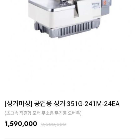
[싱거미싱] 공업용 싱거 351G-241M-24EA
(초고속 직결형 모터 무소음 무진동 오버록)
1,590,000
2,000,000