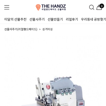
0
이달의 선물추천
선물사주기
선물만들기
리얼후기
우리동네 공방찾
선물사주기(리얼핸드메이드)
싱거미싱