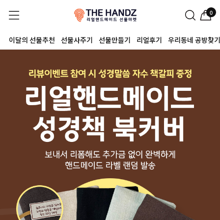
0
이달의 선물추천
선물사주기
선물만들기
리얼후기
우리동네 공방찾