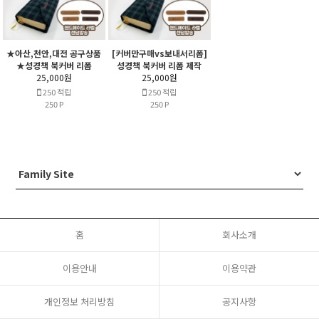
★아산,천안,대전 공구상품
[커버만구매vs보내서리폼]
★성경책 북커버 리폼
성경책 북커버 리폼 제작
25,000원
25,000원
250 적립
250 적립
250 P
250 P
홈
회사소개
이용안내
이용약관
개인정보 처리방침
공지사항