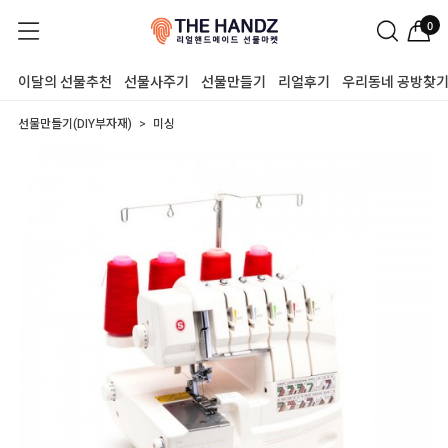
0
이달의 선물추천
선물사주기
선물만들기
리얼후기
우리동네 공방찾
선물만들기(DIY부자재)
미싱