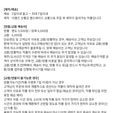
[제작/배송]
배송 : 2일이내 출고 ~ 최대 7일이내
제작 : 더핸즈 상품은 핸드메이드 상품으로 주문 후 제작이 들어가는 작품입니다.
[반품/교환 배송비]
반품 : 편도 3,000원 / 왕복 6,000원
교환 : 6,000원
단순변심 및 고객님의 사유로 교환/반품하는 경우, 배송비는 고객님 부담입니다.
판매 작가님이 설정한 최소구매금액(1만 원)이 있는 경우, 고객님의 사유로 교환/반품
하여 최소구매금액이 불충족될 시, 왕복 배송비는 고객님 부담입니다.
교환/반품하는 작품의 수량에 따라서 배송비는 추가 발생할 수 있습니다.
제주/도서산간 지역은 기본 배송비 외 추가 운임이 발생할 수 있습니다. 배송지역별 금
액이 상이하므로 구매 전, 교환/반품 비용을 별도 문의하시기를 바랍니다.
교환/반품 조건(택배사, 배송비 부담, 반품 주소 등)을 반드시 작가님과 확인하고, 교
환/반품 절차를 진행해 주시기를 바랍니다.
[교환/반품이 불가능한 경우]
반품가능기간(작품 수령후 7일 이내)이 지난 경우
고객님의 주문에 따라 개별적으로 생산되는 작품이 제작에 들어간 경우
고객의 사유로 작품 등이 전부 또는 일부가 멸실/훼손된 경우(단지, 작품 확인을 위한
포장 훼손 제외)
고객의 사용, 시간 경과, 소비에 의해 작품 등의 가치가 현저히 감소한 경우
시간의 경과에 의해 재판매가 곤란할 정도로 작품 등의 가치가 현저히 감소한 경우(신
선 식품 등)
복제가 가능한 작품 등의 포장을 훼손되거나 디지털 콘텐츠 등의 제공이 개시된 경우