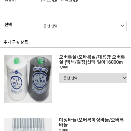
선택
추가 구성 상품
오버록실/오바록실/대용량 오버록
실 [백색/검정]선택 길이16000m
7,980
미싱바늘/오버록미싱바늘/오버록
바늘
2,300