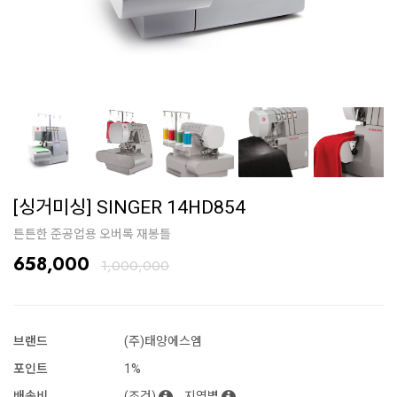
[싱거미싱] SINGER 14HD854
튼튼한 준공업용 오버록 재봉틀
658,000
1,000,000
브랜드
(주)태양에스엠
포인트
1%
배송비
(조건)
지역별