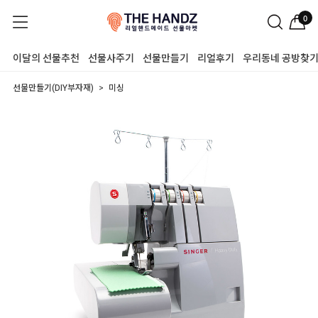
0
이달의 선물추천
선물사주기
선물만들기
리얼후기
우리동네 공방찾
선물만들기(DIY부자재)
미싱