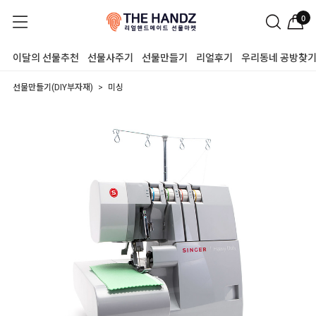
0
이달의 선물추천
선물사주기
선물만들기
리얼후기
우리동네 공방찾
선물만들기(DIY부자재)
미싱