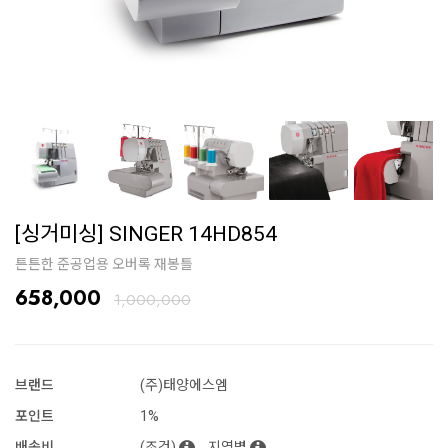
[싱거미싱] SINGER 14HD854
튼튼한 준공업용 오버록 재봉틀
658,000
1,000,000
브랜드
(주)태양에스엠
포인트
1%
배송비
(조건)
지역별