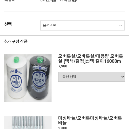
선택
추가 구성 상품
오버록실/오바록실/대용량 오버록
실 [백색/검정]선택 길이16000m
7,980
미싱바늘/오버록미싱바늘/오버록
바늘
2,300