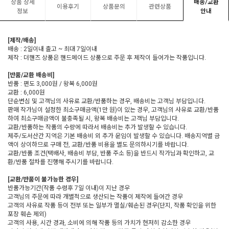
상품 상세
배송/교환
이용후기
상품문의
관련상품
정보
안내
[제작/배송]
배송 : 2일이내 출고 ~ 최대 7일이내
제작 : 더핸즈 상품은 핸드메이드 상품으로 주문 후 제작이 들어가는 작품입니다.
[반품/교환 배송비]
반품 : 편도 3,000원 / 왕복 6,000원
교환 : 6,000원
단순변심 및 고객님의 사유로 교환/반품하는 경우, 배송비는 고객님 부담입니다.
판매 작가님이 설정한 최소구매금액(1만 원)이 있는 경우, 고객님의 사유로 교환/반품
하여 최소구매금액이 불충족될 시, 왕복 배송비는 고객님 부담입니다.
교환/반품하는 작품의 수량에 따라서 배송비는 추가 발생할 수 있습니다.
제주/도서산간 지역은 기본 배송비 외 추가 운임이 발생할 수 있습니다. 배송지역별 금
액이 상이하므로 구매 전, 교환/반품 비용을 별도 문의하시기를 바랍니다.
교환/반품 조건(택배사, 배송비 부담, 반품 주소 등)을 반드시 작가님과 확인하고, 교
환/반품 절차를 진행해 주시기를 바랍니다.
[교환/반품이 불가능한 경우]
반품가능기간(작품 수령후 7일 이내)이 지난 경우
고객님의 주문에 따라 개별적으로 생산되는 작품이 제작에 들어간 경우
고객의 사유로 작품 등이 전부 또는 일부가 멸실/훼손된 경우(단지, 작품 확인을 위한
포장 훼손 제외)
고객의 사용, 시간 경과, 소비에 의해 작품 등의 가치가 현저히 감소한 경우