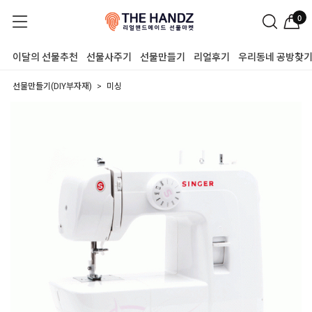
0
이달의 선물추천
선물사주기
선물만들기
리얼후기
우리동네 공방찾
선물만들기(DIY부자재)
미싱