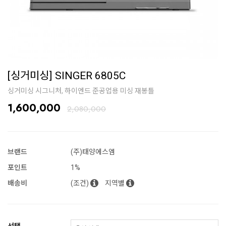
[싱거미싱] SINGER 6805C
싱거미싱 시그니처, 하이엔드 준공업용 미싱 재봉틀
1,600,000
2,080,000
브랜드
(주)태양에스엠
포인트
1%
배송비
(조건)
지역별