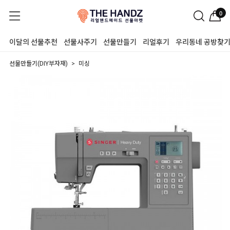
0
이달의 선물추천
선물사주기
선물만들기
리얼후기
우리동네 공방찾
선물만들기(DIY부자재)
미싱