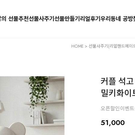
달의 선물추천
선물사주기
선물만들기
리얼후기
우리동네 공방
HOME
>
선물사주기(리얼핸드메이드
커플 석고
밀키화이
오픈할인이벤트
51,000