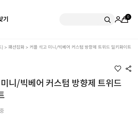
0
찾기
)
>
패션잡화
> 커플 석고 미니/빅베어 커스텀 방향제 트위드 밀키화이트
 미니/빅베어 커스텀 방향제 트위드
트
중