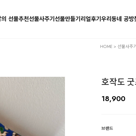
달의 선물추천
선물사주기
선물만들기
리얼후기
우리동네 공방
HOME
>
선물사주기
호작도 굿
18,900
브랜드