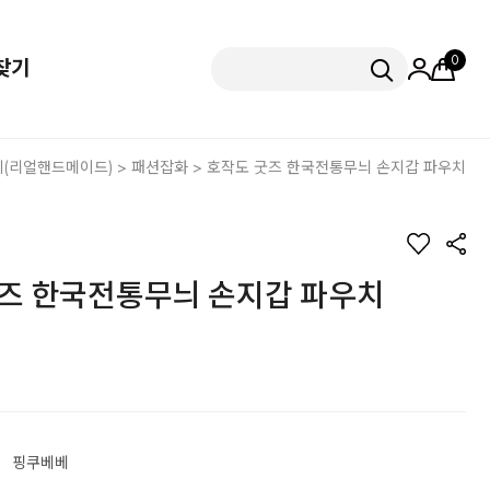
0
찾기
(리얼핸드메이드)
>
패션잡화
> 호작도 굿즈 한국전통무늬 손지갑 파우치
즈 한국전통무늬 손지갑 파우치
핑쿠베베