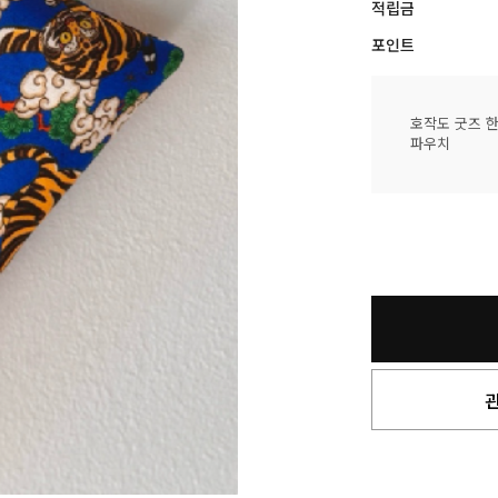
적립금
포인트
호작도 굿즈 
파우치