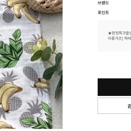
브랜드
포인트
★한정특가할인
이중거즈] 하바