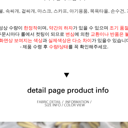
, 속싸개, 겉싸개, 마스크, 스카프, 아기용품, 목욕타올, 손수건,
성상 수량이
한정적
이며,
약간의 하자
가 있을 수 있으며
조기 품
 주문시마다 롤에서 컷팅이 되므로
변심
에 의한
교환이나 반품은 
화면상 보여지는 색상
과
실제색상은
다소 차이
가 있을수 있습니다
- 제품 수령 후
수량/상태
를 꼭 확인해주세요.