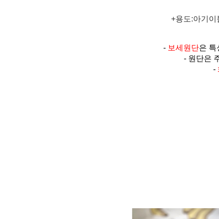
+용도:아기이불
-
보세원단
은 특
- 원단은
-