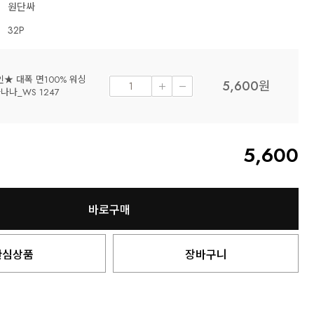
원단싸
32P
★ 대폭 면100% 워싱
5,600
원
나나_WS 1247
5,600
바로구매
관심상품
장바구니