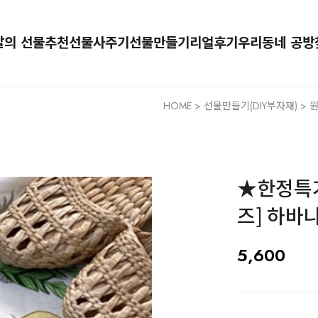
달의 선물추천
선물사주기
선물만들기
리얼후기
우리동네 공방
HOME
>
선물만들기(DIY부자재)
>
★한정특가
즈] 하바나
5,600