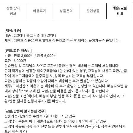
상품 상세
배송/교환
이용후기
상품문의
관련상품
정보
안내
[제작/배송]
배송 : 2일이내 출고 ~ 최대 7일이내
제작 : 더핸즈 상품은 핸드메이드 상품으로 주문 후 제작이 들어가는 작품입니다.
[반품/교환 배송비]
반품 : 편도 3,000원 / 왕복 6,000원
교환 : 6,000원
단순변심 및 고객님의 사유로 교환/반품하는 경우, 배송비는 고객님 부담입니다.
판매 작가님이 설정한 최소구매금액(1만 원)이 있는 경우, 고객님의 사유로 교환/반품
하여 최소구매금액이 불충족될 시, 왕복 배송비는 고객님 부담입니다.
교환/반품하는 작품의 수량에 따라서 배송비는 추가 발생할 수 있습니다.
제주/도서산간 지역은 기본 배송비 외 추가 운임이 발생할 수 있습니다. 배송지역별 금
액이 상이하므로 구매 전, 교환/반품 비용을 별도 문의하시기를 바랍니다.
교환/반품 조건(택배사, 배송비 부담, 반품 주소 등)을 반드시 작가님과 확인하고, 교
환/반품 절차를 진행해 주시기를 바랍니다.
[교환/반품이 불가능한 경우]
반품가능기간(작품 수령후 7일 이내)이 지난 경우
고객님의 주문에 따라 개별적으로 생산되는 작품이 제작에 들어간 경우
고객의 사유로 작품 등이 전부 또는 일부가 멸실/훼손된 경우(단지, 작품 확인을 위한
포장 훼손 제외)