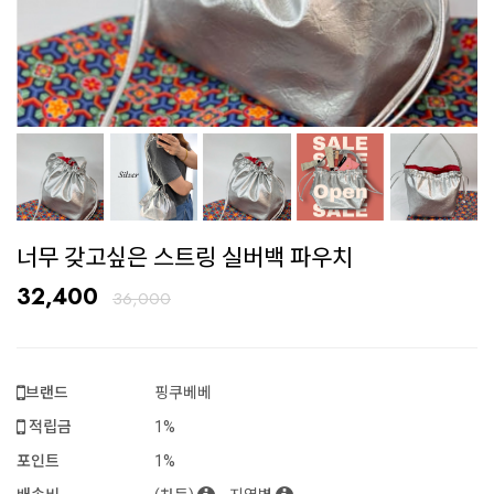
너무 갖고싶은 스트링 실버백 파우치
32,400
36,000
브랜드
핑쿠베베
적립금
1%
포인트
1%