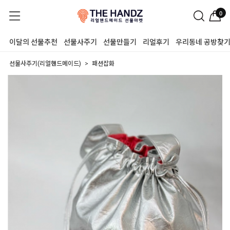
0
이달의 선물추천
선물사주기
선물만들기
리얼후기
우리동네 공방찾
선물사주기(리얼핸드메이드)
패션잡화