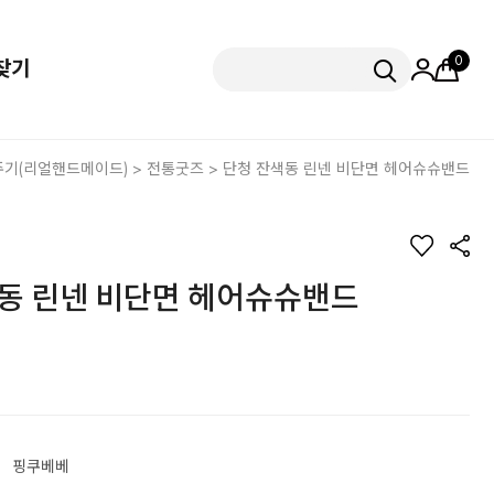
0
찾기
기(리얼핸드메이드)
>
전통굿즈
> 단청 잔색동 린넨 비단면 헤어슈슈밴드
동 린넨 비단면 헤어슈슈밴드
핑쿠베베