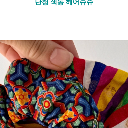
단청 색동 헤어슈슈