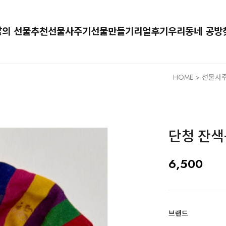
달의 선물추천
선물사주기
선물만들기
리얼후기
우리동네 공방
HOME
>
선물사주
단청 잔색
6,500
브랜드