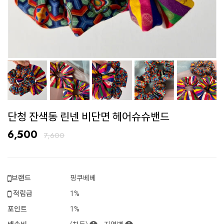
단청 잔색동 린넨 비단면 헤어슈슈밴드
6,500
7,600
브랜드
핑쿠베베
적립금
1%
포인트
1%