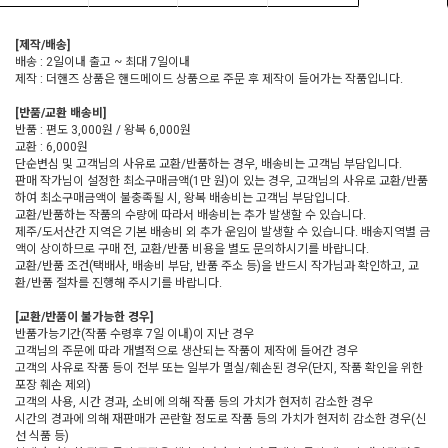
[제작/배송]
배송 : 2일이내 출고 ~ 최대 7일이내
제작 : 더핸즈 상품은 핸드메이드 상품으로 주문 후 제작이 들어가는 작품입니다.
[반품/교환 배송비]
반품 : 편도 3,000원 / 왕복 6,000원
교환 : 6,000원
단순변심 및 고객님의 사유로 교환/반품하는 경우, 배송비는 고객님 부담입니다.
판매 작가님이 설정한 최소구매금액(1만 원)이 있는 경우, 고객님의 사유로 교환/반품
하여 최소구매금액이 불충족될 시, 왕복 배송비는 고객님 부담입니다.
교환/반품하는 작품의 수량에 따라서 배송비는 추가 발생할 수 있습니다.
제주/도서산간 지역은 기본 배송비 외 추가 운임이 발생할 수 있습니다. 배송지역별 금
액이 상이하므로 구매 전, 교환/반품 비용을 별도 문의하시기를 바랍니다.
교환/반품 조건(택배사, 배송비 부담, 반품 주소 등)을 반드시 작가님과 확인하고, 교
환/반품 절차를 진행해 주시기를 바랍니다.
[교환/반품이 불가능한 경우]
반품가능기간(작품 수령후 7일 이내)이 지난 경우
고객님의 주문에 따라 개별적으로 생산되는 작품이 제작에 들어간 경우
고객의 사유로 작품 등이 전부 또는 일부가 멸실/훼손된 경우(단지, 작품 확인을 위한
포장 훼손 제외)
고객의 사용, 시간 경과, 소비에 의해 작품 등의 가치가 현저히 감소한 경우
시간의 경과에 의해 재판매가 곤란할 정도로 작품 등의 가치가 현저히 감소한 경우(신
선 식품 등)