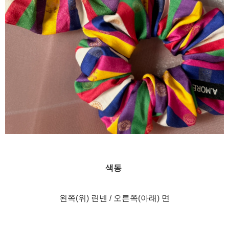
색동
왼쪽(위) 린넨 / 오른쪽(아래) 면