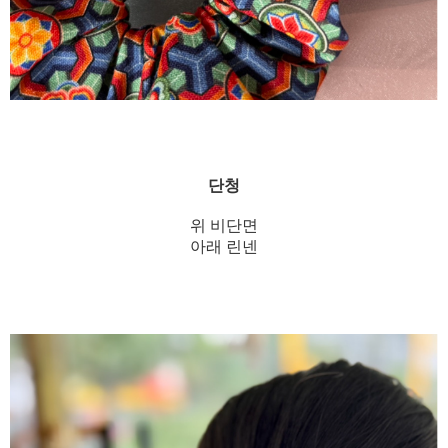
단청
위 비단면
아래 린넨