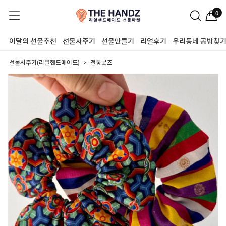
0
이달의 선물추천
선물사주기
선물만들기
리얼후기
우리동네 공방찾
선물사주기(리얼핸드메이드)
전통굿즈