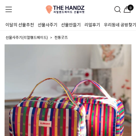
0
이달의 선물추천
선물사주기
선물만들기
리얼후기
우리동네 공방찾
선물사주기(리얼핸드메이드)
전통굿즈