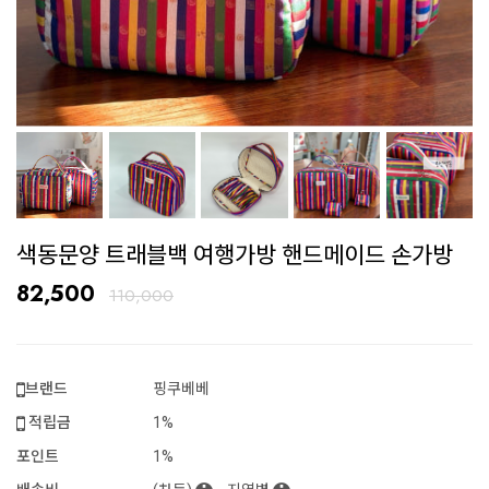
색동문양 트래블백 여행가방 핸드메이드 손가방
82,500
110,000
브랜드
핑쿠베베
적립금
1%
포인트
1%