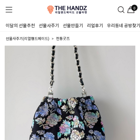
0
이달의 선물추천
선물사주기
선물만들기
리얼후기
우리동네 공방찾
선물사주기(리얼핸드메이드)
전통굿즈