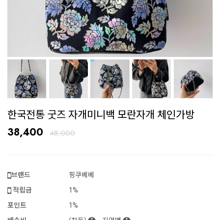
한국전통 굿즈 자개미니백 모란자개 체인가방
38,400
48,000
브랜드
핑쿠베베
적립금
1%
포인트
1%