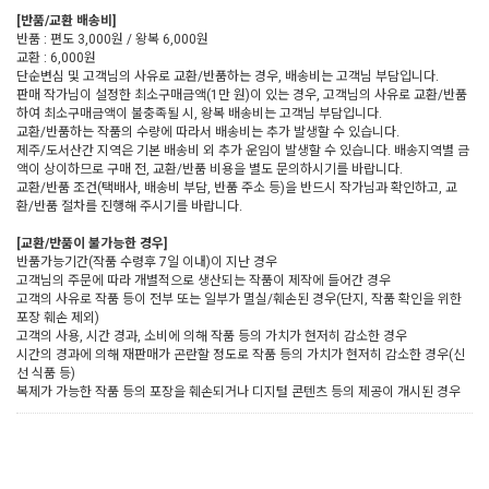
[반품/교환 배송비]
반품 : 편도 3,000원 / 왕복 6,000원
교환 : 6,000원
단순변심 및 고객님의 사유로 교환/반품하는 경우, 배송비는 고객님 부담입니다.
판매 작가님이 설정한 최소구매금액(1만 원)이 있는 경우, 고객님의 사유로 교환/반품
하여 최소구매금액이 불충족될 시, 왕복 배송비는 고객님 부담입니다.
교환/반품하는 작품의 수량에 따라서 배송비는 추가 발생할 수 있습니다.
제주/도서산간 지역은 기본 배송비 외 추가 운임이 발생할 수 있습니다. 배송지역별 금
액이 상이하므로 구매 전, 교환/반품 비용을 별도 문의하시기를 바랍니다.
교환/반품 조건(택배사, 배송비 부담, 반품 주소 등)을 반드시 작가님과 확인하고, 교
환/반품 절차를 진행해 주시기를 바랍니다.
[교환/반품이 불가능한 경우]
반품가능기간(작품 수령후 7일 이내)이 지난 경우
고객님의 주문에 따라 개별적으로 생산되는 작품이 제작에 들어간 경우
고객의 사유로 작품 등이 전부 또는 일부가 멸실/훼손된 경우(단지, 작품 확인을 위한
포장 훼손 제외)
고객의 사용, 시간 경과, 소비에 의해 작품 등의 가치가 현저히 감소한 경우
시간의 경과에 의해 재판매가 곤란할 정도로 작품 등의 가치가 현저히 감소한 경우(신
선 식품 등)
복제가 가능한 작품 등의 포장을 훼손되거나 디지털 콘텐츠 등의 제공이 개시된 경우