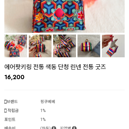
에어팟키링 전통 색동 단청 린넨 전통 굿즈
16,200
브랜드
핑쿠베베
적립금
1%
포인트
1%
배송비
(차등)
지역별