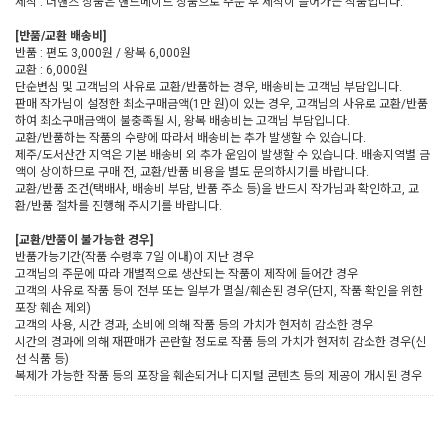
제작 : 더핸즈 상품은 핸드메이드 상품으로 주문 후 제작이 들어가는 작품입니다.
[반품/교환 배송비]
반품 : 편도 3,000원 / 왕복 6,000원
교환 : 6,000원
단순변심 및 고객님의 사유로 교환/반품하는 경우, 배송비는 고객님 부담입니다.
판매 작가님이 설정한 최소구매금액(1만 원)이 있는 경우, 고객님의 사유로 교환/반품
하여 최소구매금액이 불충족될 시, 왕복 배송비는 고객님 부담입니다.
교환/반품하는 작품의 수량에 따라서 배송비는 추가 발생할 수 있습니다.
제주/도서산간 지역은 기본 배송비 외 추가 운임이 발생할 수 있습니다. 배송지역별 금
액이 상이하므로 구매 전, 교환/반품 비용을 별도 문의하시기를 바랍니다.
교환/반품 조건(택배사, 배송비 부담, 반품 주소 등)을 반드시 작가님과 확인하고, 교
환/반품 절차를 진행해 주시기를 바랍니다.
[교환/반품이 불가능한 경우]
반품가능기간(작품 수령후 7일 이내)이 지난 경우
고객님의 주문에 따라 개별적으로 생산되는 작품이 제작에 들어간 경우
고객의 사유로 작품 등이 전부 또는 일부가 멸실/훼손된 경우(단지, 작품 확인을 위한
포장 훼손 제외)
고객의 사용, 시간 경과, 소비에 의해 작품 등의 가치가 현저히 감소한 경우
시간의 경과에 의해 재판매가 곤란할 정도로 작품 등의 가치가 현저히 감소한 경우(신
선 식품 등)
복제가 가능한 작품 등의 포장을 훼손되거나 디지털 콘텐츠 등의 제공이 개시된 경우