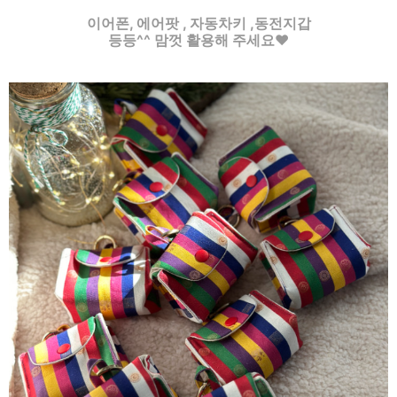
이어폰, 에어팟 , 자동차키 ,동전지갑
등등^^ 맘껏 활용해 주세요♥