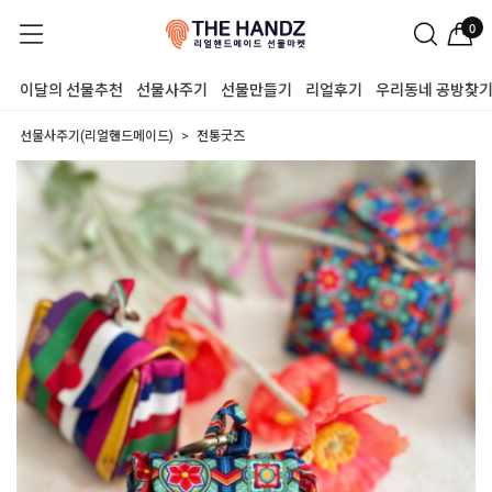
0
이달의 선물추천
선물사주기
선물만들기
리얼후기
우리동네 공방찾
선물사주기(리얼핸드메이드)
전통굿즈