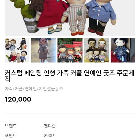
커스텀 페인팅 인형 가족 커플 연예인 굿즈 주문제
작
가족/커플/연예인/지인선물강추
120,000
브랜드
핸디즌
포인트
290P