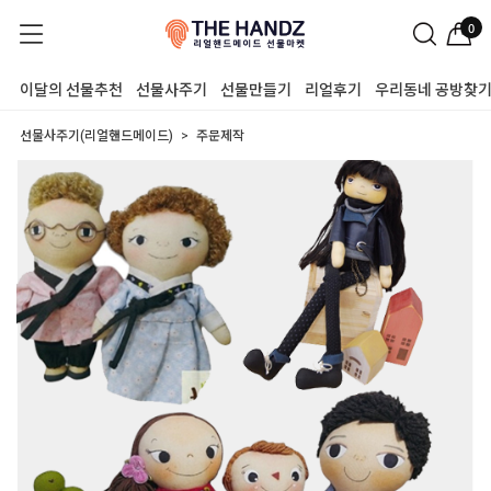
0
이달의 선물추천
선물사주기
선물만들기
리얼후기
우리동네 공방찾
선물사주기(리얼핸드메이드)
주문제작