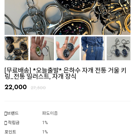
[무료배송] *오늘출발* 은하수 자개 전통 거울 키
링_전통 일러스트, 자개 장식
22,000
27,500
브랜드
파도이즘
적립금
1%
포인트
1%