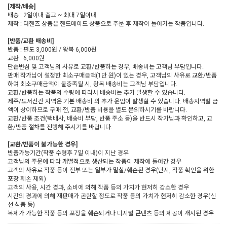
[제작/배송]
배송 : 2일이내 출고 ~ 최대 7일이내
제작 : 더핸즈 상품은 핸드메이드 상품으로 주문 후 제작이 들어가는 작품입니다.
[반품/교환 배송비]
반품 : 편도 3,000원 / 왕복 6,000원
교환 : 6,000원
단순변심 및 고객님의 사유로 교환/반품하는 경우, 배송비는 고객님 부담입니다.
판매 작가님이 설정한 최소구매금액(1만 원)이 있는 경우, 고객님의 사유로 교환/반품
하여 최소구매금액이 불충족될 시, 왕복 배송비는 고객님 부담입니다.
교환/반품하는 작품의 수량에 따라서 배송비는 추가 발생할 수 있습니다.
제주/도서산간 지역은 기본 배송비 외 추가 운임이 발생할 수 있습니다. 배송지역별 금
액이 상이하므로 구매 전, 교환/반품 비용을 별도 문의하시기를 바랍니다.
교환/반품 조건(택배사, 배송비 부담, 반품 주소 등)을 반드시 작가님과 확인하고, 교
환/반품 절차를 진행해 주시기를 바랍니다.
[교환/반품이 불가능한 경우]
반품가능기간(작품 수령후 7일 이내)이 지난 경우
고객님의 주문에 따라 개별적으로 생산되는 작품이 제작에 들어간 경우
고객의 사유로 작품 등이 전부 또는 일부가 멸실/훼손된 경우(단지, 작품 확인을 위한
포장 훼손 제외)
고객의 사용, 시간 경과, 소비에 의해 작품 등의 가치가 현저히 감소한 경우
시간의 경과에 의해 재판매가 곤란할 정도로 작품 등의 가치가 현저히 감소한 경우(신
선 식품 등)
복제가 가능한 작품 등의 포장을 훼손되거나 디지털 콘텐츠 등의 제공이 개시된 경우