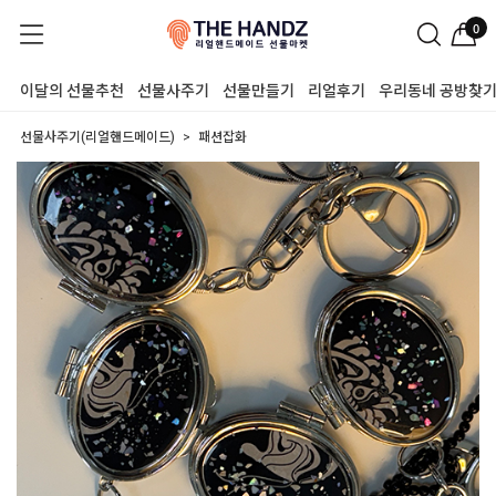
0
이달의 선물추천
선물사주기
선물만들기
리얼후기
우리동네 공방찾
선물사주기(리얼핸드메이드)
패션잡화