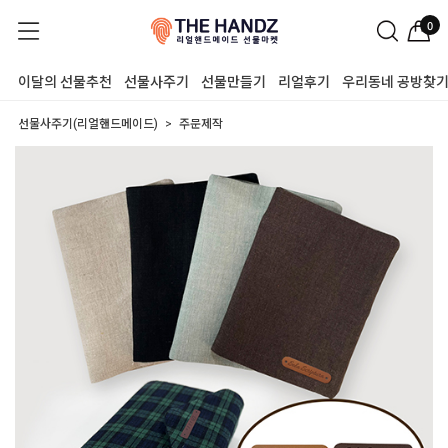
0
이달의 선물추천
선물사주기
선물만들기
리얼후기
우리동네 공방찾
선물사주기(리얼핸드메이드)
주문제작