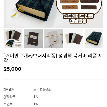
[커버만구매vs보내서리폼] 성경책 북커버 리폼 제
작
25,000
브랜드
모아협동조합
적립금
1%
포인트
1%