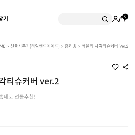
0
찾기
ME
>
선물사주기(리얼핸드메이드)
>
홈리빙
> 러블리 사각티슈커버 Ver.2
각티슈커버 ver.2
홈데코 선물추천!