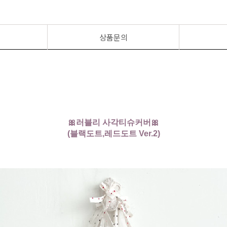
상품문의
🎀러블리 사각티슈커버🎀
(블랙도트,레드도트 Ver.2)