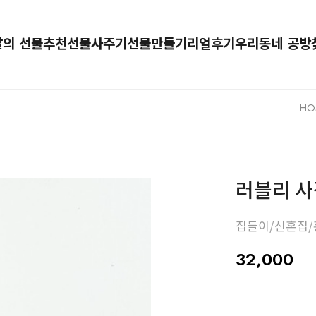
달의 선물추천
선물사주기
선물만들기
리얼후기
우리동네 공방
HO
러블리 사
집들이/신혼집/
32,000