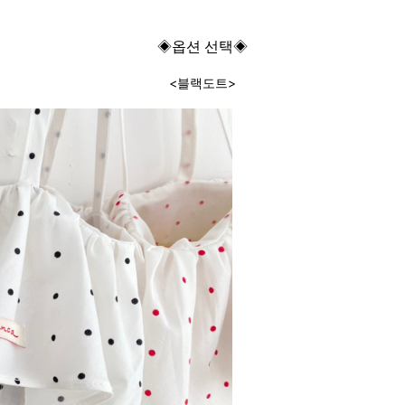
◈
옵션 선택◈
<블랙도트>