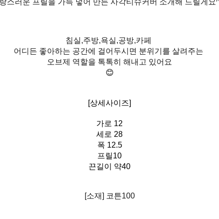
랑스러운 프릴을 가득 넣어 만든 사각티슈커버 소개해 드릴게요^
침실,주방,욕실,공방,카페
어디든 좋아하는 공간에 걸어두시면 분위기를 살려주는
오브제 역할을 톡톡히 해내고 있어요
😊
[상세사이즈]
가로 12
세로 28
폭 12.5
프릴10
끈길이 약40
[소재] 코튼100