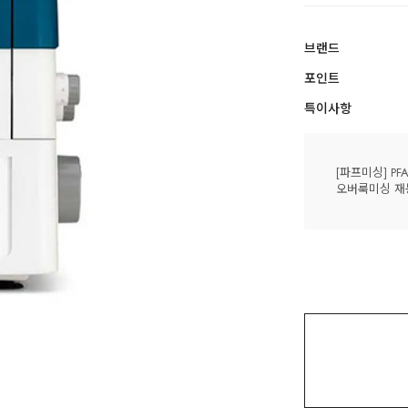
브랜드
포인트
특이사항
[파프미싱] PF
오버룩미싱 재