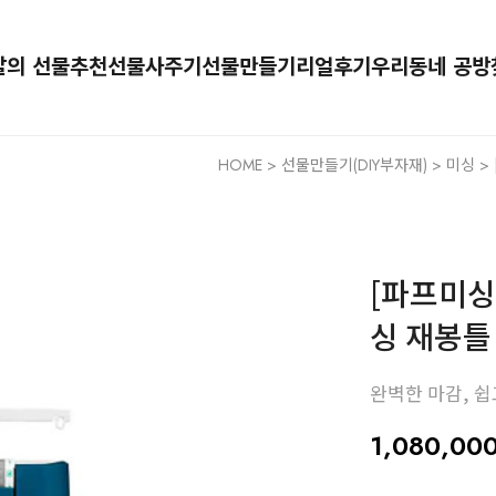
달의 선물추천
선물사주기
선물만들기
리얼후기
우리동네 공방
HOME
>
선물만들기(DIY부자재)
>
미싱
>
[파프미싱
싱 재봉틀
완벽한 마감, 
1,080,00