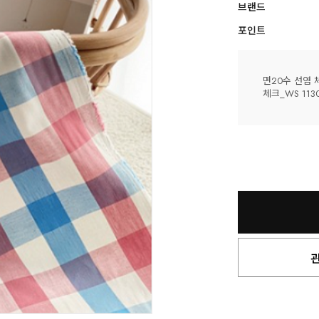
브랜드
포인트
면20수 선염 
체크_WS 113