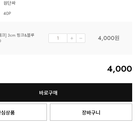
원단싸
40P
체크] 3cm 핑크&블루
4,000
원
0
4,000
바로구매
관심상품
장바구니