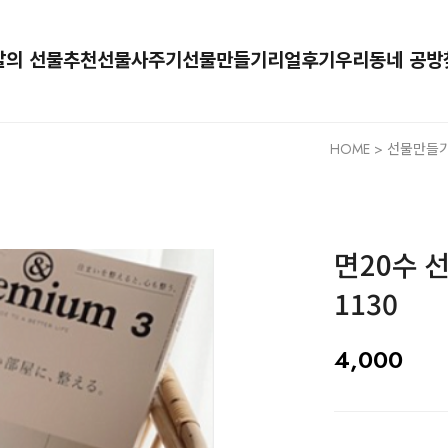
달의 선물추천
선물사주기
선물만들기
리얼후기
우리동네 공방
HOME
>
선물만들기(
면20수 
1130
4,000